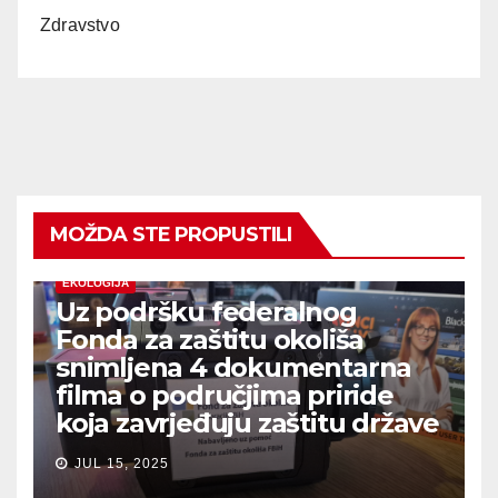
Zdravstvo
MOŽDA STE PROPUSTILI
EKOLOGIJA
Uz podršku federalnog
Fonda za zaštitu okoliša
snimljena 4 dokumentarna
filma o područjima priride
koja zavrjeđuju zaštitu države
JUL 15, 2025