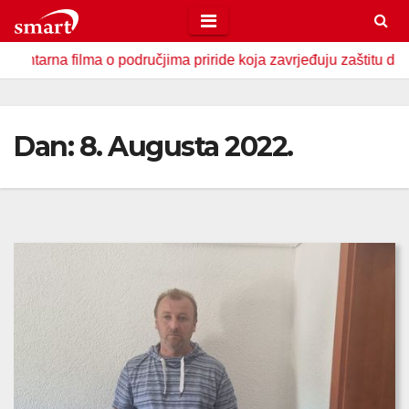
Skip
to
filma o područjima priride koja zavrjeđuju zaštitu države
content
Dan:
8. Augusta 2022.