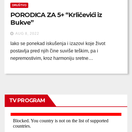
DRUŠTVO
PORODICA ZA 5+ “Krličevići iz
Bukve”
AUG 8, 2022
Iako se ponekad iskušenja i izazovi koje život
postavlja pred njih čine suviše teškim, pa i
nepremostivim, kroz harmoniju sretne…
TV PROGRAM