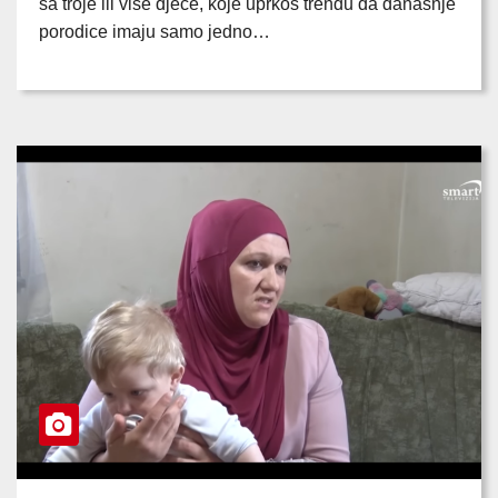
sa troje ili više djece, koje uprkos trendu da današnje
porodice imaju samo jedno…