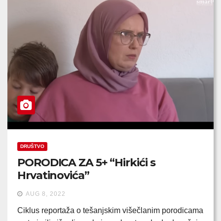
DRUŠTVO
PORODICA ZA 5+ “Hirkići s
Hrvatinovića”
AUG 8, 2022
Ciklus reportaža o tešanjskim višečlanim porodicama