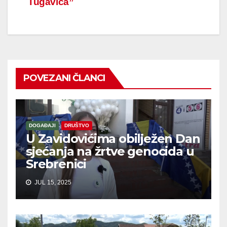
Tugavića”
članaka
POVEZANI ČLANCI
DOGAĐAJI
DRUŠTVO
U Zavidovićima obilježen Dan
sjećanja na žrtve genocida u
Srebrenici
JUL 15, 2025