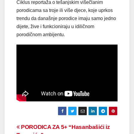
Ciklus reportaža o tešanjskim višečlanim
porodicama sa troje ili više djece, koje uprkos
trendu da današnje porodice imaju samo jedno
dijete, žive i funkcioniraju u idiličnom
porodičnom ambijentu.
Navigacija
PORODICA ZA 5+ “Hasanbašići iz