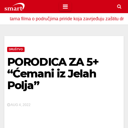
Skip
to
filma o područjima priride koja zavrjeđuju zaštitu države
content
DRUŠTVO
PORODICA ZA 5+
“Ćemani iz Jelah
Polja”
AUG 4, 2022