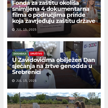
Fonda za zaštitu okoliša
snimljena 4 dokumentarna
filma o područjima priride
koja zavrjeđuju zaštitu države
JUL 15, 2025
DOGAĐAJI
DRUŠTVO
U Zavidovićima obilježen Dan
sjećanja na žrtve genocida u
Srebrenici
JUL 15, 2025