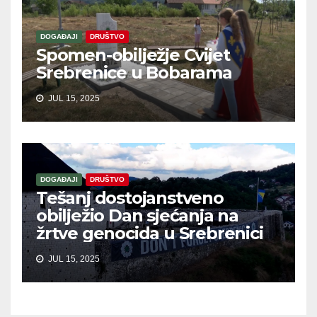
DOGAĐAJI
DRUŠTVO
Spomen-obilježje Cvijet
Srebrenice u Bobarama
JUL 15, 2025
DOGAĐAJI
DRUŠTVO
Tešanj dostojanstveno
obilježio Dan sjećanja na
žrtve genocida u Srebrenici
JUL 15, 2025