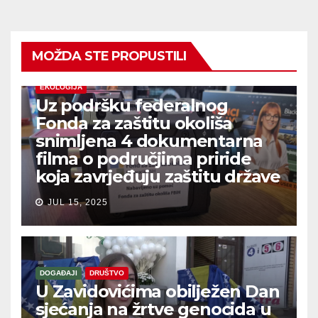
MOŽDA STE PROPUSTILI
EKOLOGIJA
Uz podršku federalnog
Fonda za zaštitu okoliša
snimljena 4 dokumentarna
filma o područjima priride
koja zavrjeđuju zaštitu države
JUL 15, 2025
DOGAĐAJI
DRUŠTVO
U Zavidovićima obilježen Dan
sjećanja na žrtve genocida u