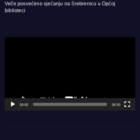
Veče posvećeno sjećanju na Srebrenicu u Općoj
biblioteci
Video
Player
00:00
08:30