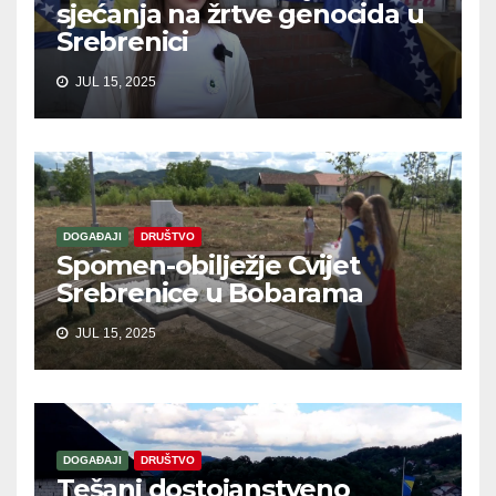
sjećanja na žrtve genocida u
Srebrenici
JUL 15, 2025
DOGAĐAJI
DRUŠTVO
Spomen-obilježje Cvijet
Srebrenice u Bobarama
JUL 15, 2025
DOGAĐAJI
DRUŠTVO
Tešanj dostojanstveno