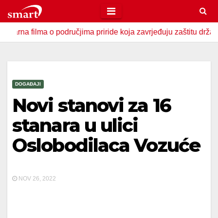
Skip
to
lma o područjima priride koja zavrjeđuju zaštitu države
U
content
DOGAĐAJI
Novi stanovi za 16
stanara u ulici
Oslobodilaca Vozuće
NOV 26, 2022