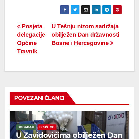
Navigacija
Posjeta
U Tešnju nizom sadržaja
delegacije
obilježen Dan državnosti
članaka
Općine
Bosne i Hercegovine
Travnik
POVEZANI ČLANCI
DOGAĐAJI
DRUŠTVO
U Zavidovićima obilježen Dan