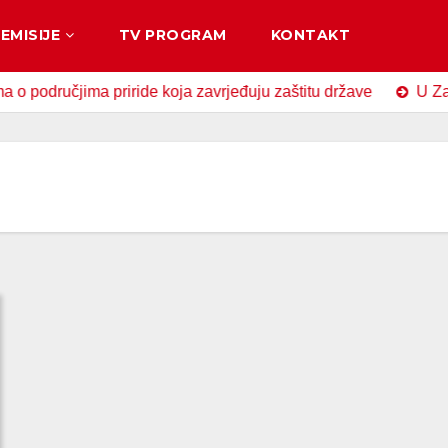
EMISIJE
TV PROGRAM
KONTAKT
ručjima priride koja zavrjeđuju zaštitu države
U Zavidovi