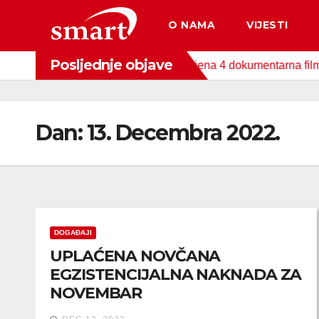
Skip
O NAMA
VIJESTI
to
content
Posljednje objave
 Fonda za zaštitu okoliša snimljena 4 dokumentarna filma o pod
Dan:
13. Decembra 2022.
DOGAĐAJI
UPLAĆENA NOVČANA
EGZISTENCIJALNA NAKNADA ZA
NOVEMBAR