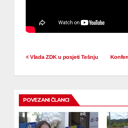
Navigacija
Vlada ZDK u posjeti Tešnju
Konfere
članaka
POVEZANI ČLANCI