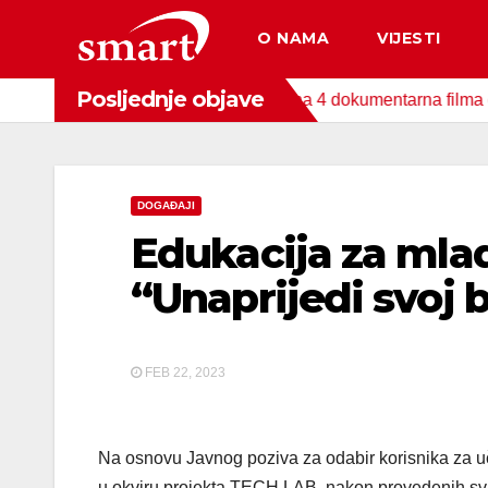
Skip
O NAMA
VIJESTI
to
content
Posljednje objave
da za zaštitu okoliša snimljena 4 dokumentarna filma o područj
DOGAĐAJI
Edukacija za mla
“Unaprijedi svoj b
FEB 22, 2023
Na osnovu Javnog poziva za odabir korisnika za u
u okviru projekta TECH LAB, nakon provedenih svih 