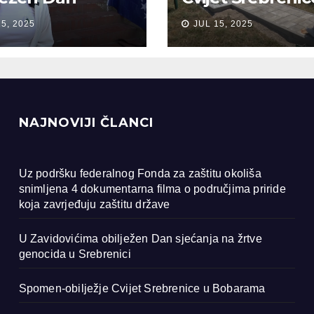
anja na žrtve
Bobarama
15, 2025
JUL 15, 2025
ocida u
renici
NAJNOVIJI ČLANCI
Uz podršku federalnog Fonda za zaštitu okoliša
snimljena 4 dokumentarna filma o područjima priride
koja zavrjeđuju zaštitu države
U Zavidovićima obilježen Dan sjećanja na žrtve
genocida u Srebrenici
Spomen-obilježje Cvijet Srebrenice u Bobarama