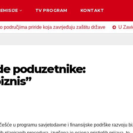
EMISIJE
TV PROGRAM
KONTAKT
ima priride koja zavrjeđuju zaštitu države
U Zavidovićima
de poduzetnike:
iznis”
češće u programu savjetodavne i finansijske podrške razvoju bi
planiranih procedura, izvršena je ocjena pristiglih prijava, te