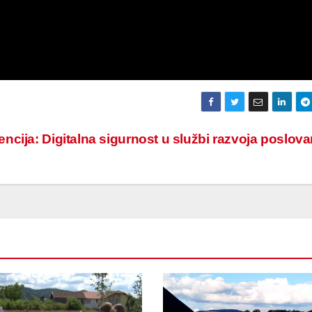
ncija: Digitalna sigurnost u službi razvoja poslov