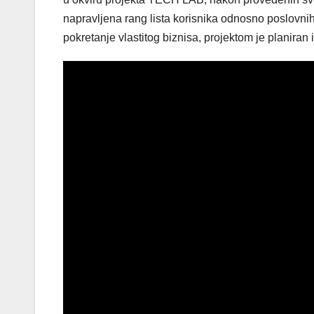
napravljena rang lista korisnika odnosno poslovnih 
pokretanje vlastitog biznisa, projektom je planiran