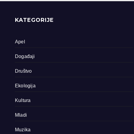
priride koja
zavrjeđuju zaštitu
države
KATEGORIJE
Apel
Događaji
Društvo
Ekologija
Kultura
Mladi
Muzika