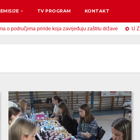
EMISIJE
TV PROGRAM
KONTAKT
ručjima priride koja zavrjeđuju zaštitu države
U Zavidovi