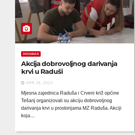
DOGAĐAJI
Akcija dobrovoljnog darivanja
krvi u Raduši
APR 28, 2023
Mjesna zajednica Raduša i Crveni križ općine
Tešanj organizovali su akciju dobrovoljnog
darivanja krvi u prostorijama MZ Raduša. Akciji
koja…