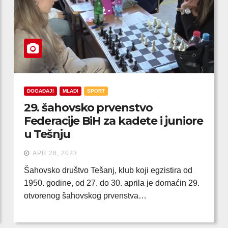
DOGAĐAJI
MLADI
SPORT
29. šahovsko prvenstvo
Federacije BiH za kadete i juniore
u Tešnju
APR 28, 2023
Šahovsko društvo Tešanj, klub koji egzistira od
1950. godine, od 27. do 30. aprila je domaćin 29.
otvorenog šahovskog prvenstva…