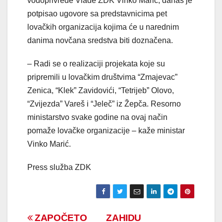
vodoprivrede Vlade ZDK Vinko Marić, danas je
potpisao ugovore sa predstavnicima pet
lovačkih organizacija kojima će u narednim
danima novčana sredstva biti doznačena.
– Radi se o realizaciji projekata koje su
pripremili u lovačkim društvima “Zmajevac”
Zenica, “Klek” Zavidovići, “Tetrijeb” Olovo,
“Zvijezda” Vareš i “Jeleč” iz Žepča. Resorno
ministarstvo svake godine na ovaj način
pomaže lovačke organizacije – kaže ministar
Vinko Marić.
Press služba ZDK
Navigacija
ZAPOČETO
ZAHIDU