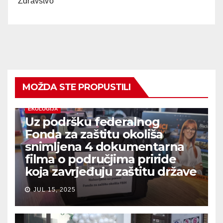
Zdravstvo
MOŽDA STE PROPUSTILI
EKOLOGIJA
Uz podršku federalnog
Fonda za zaštitu okoliša
snimljena 4 dokumentarna
filma o područjima priride
koja zavrjeđuju zaštitu države
JUL 15, 2025