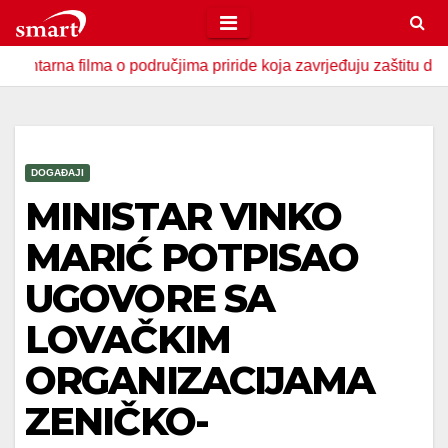
Skip
to
filma o područjima priride koja zavrjeđuju zaštitu države
content
DOGAĐAJI
MINISTAR VINKO
MARIĆ POTPISAO
UGOVORE SA
LOVAČKIM
ORGANIZACIJAMA
ZENIČKO-