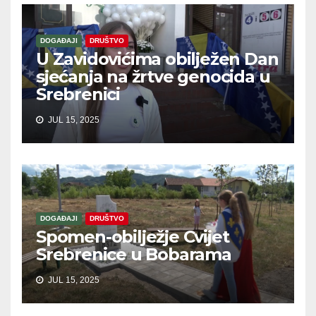
DOGAĐAJI
DRUŠTVO
U Zavidovićima obilježen Dan
sjećanja na žrtve genocida u
Srebrenici
JUL 15, 2025
DOGAĐAJI
DRUŠTVO
Spomen-obilježje Cvijet
Srebrenice u Bobarama
JUL 15, 2025