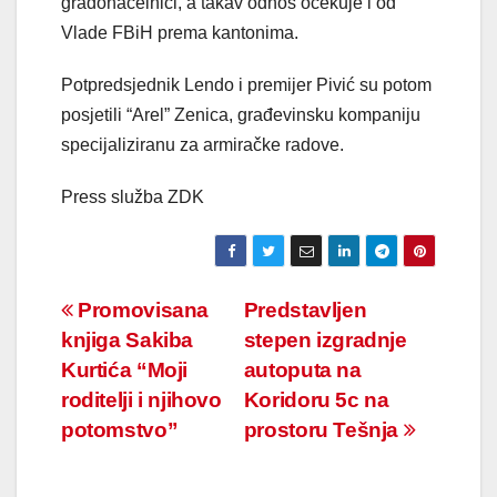
gradonačelnici, a takav odnos očekuje i od
Vlade FBiH prema kantonima.
Potpredsjednik Lendo i premijer Pivić su potom
posjetili “Arel” Zenica, građevinsku kompaniju
specijaliziranu za armiračke radove.
Press služba ZDK
Navigacija
Promovisana
Predstavljen
knjiga Sakiba
stepen izgradnje
članaka
Kurtića “Moji
autoputa na
roditelji i njihovo
Koridoru 5c na
potomstvo”
prostoru Tešnja