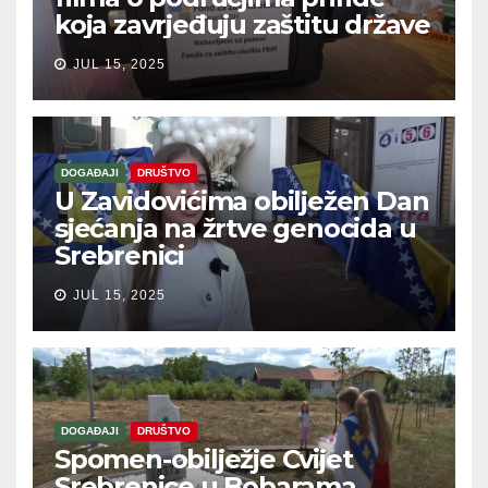
koja zavrjeđuju zaštitu države
JUL 15, 2025
DOGAĐAJI
DRUŠTVO
U Zavidovićima obilježen Dan
sjećanja na žrtve genocida u
Srebrenici
JUL 15, 2025
DOGAĐAJI
DRUŠTVO
Spomen-obilježje Cvijet
Srebrenice u Bobarama