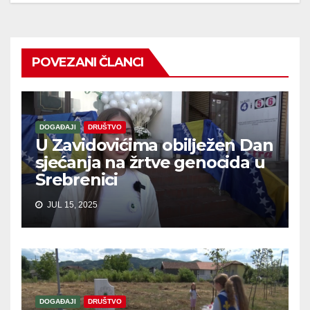
POVEZANI ČLANCI
DOGAĐAJI
DRUŠTVO
U Zavidovićima obilježen Dan
sjećanja na žrtve genocida u
Srebrenici
JUL 15, 2025
DOGAĐAJI
DRUŠTVO