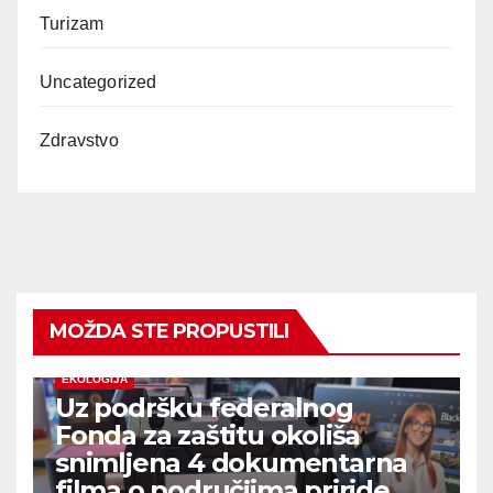
Turizam
Uncategorized
Zdravstvo
MOŽDA STE PROPUSTILI
EKOLOGIJA
Uz podršku federalnog
Fonda za zaštitu okoliša
snimljena 4 dokumentarna
filma o područjima priride