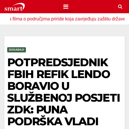
Skip
to
o područjima priride koja zavrjeđuju zaštitu države
U Zav
content
DOGAĐAJI
POTPREDSJEDNIK
FBIH REFIK LENDO
BORAVIO U
SLUŽBENOJ POSJETI
ZDK: PUNA
PODRŠKA VLADI