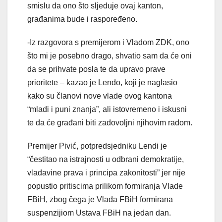
smislu da ono što sljeduje ovaj kanton,
građanima bude i raspoređeno.
-Iz razgovora s premijerom i Vladom ZDK, ono
što mi je posebno drago, shvatio sam da će oni
da se prihvate posla te da upravo prave
prioritete – kazao je Lendo, koji je naglasio
kako su članovi nove vlade ovog kantona
“mladi i puni znanja”, ali istovremeno i iskusni
te da će građani biti zadovoljni njihovim radom.
Premijer Pivić, potpredsjedniku Lendi je
“čestitao na istrajnosti u odbrani demokratije,
vladavine prava i principa zakonitosti” jer nije
popustio pritiscima prilikom formiranja Vlade
FBiH, zbog čega je Vlada FBiH formirana
suspenzijiom Ustava FBiH na jedan dan.