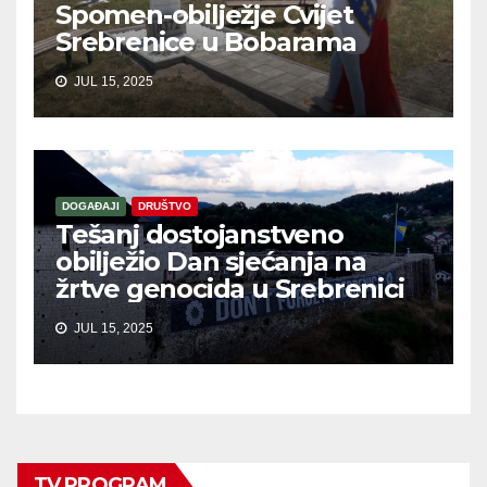
Spomen-obilježje Cvijet
Srebrenice u Bobarama
JUL 15, 2025
DOGAĐAJI
DRUŠTVO
Tešanj dostojanstveno
obilježio Dan sjećanja na
žrtve genocida u Srebrenici
JUL 15, 2025
TV PROGRAM