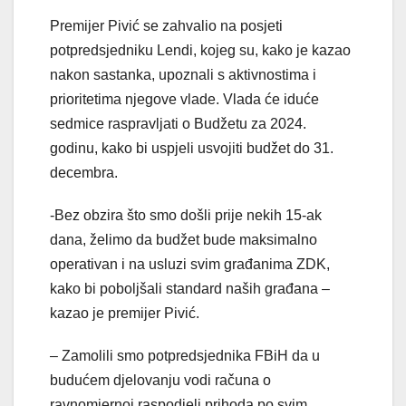
Premijer Pivić se zahvalio na posjeti
potpredsjedniku Lendi, kojeg su, kako je kazao
nakon sastanka, upoznali s aktivnostima i
prioritetima njegove vlade. Vlada će iduće
sedmice raspravljati o Budžetu za 2024.
godinu, kako bi uspjeli usvojiti budžet do 31.
decembra.
-Bez obzira što smo došli prije nekih 15-ak
dana, želimo da budžet bude maksimalno
operativan i na usluzi svim građanima ZDK,
kako bi poboljšali standard naših građana –
kazao je premijer Pivić.
– Zamolili smo potpredsjednika FBiH da u
budućem djelovanju vodi računa o
ravnomjernoj raspodjeli prihoda po svim