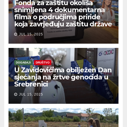
Fonda za zaštitu okoliša
snimljena 4 dokumentarna
filma o područjima priride
koja zavrjeđuju zaštitu države
JUL 15, 2025
DOGAĐAJI
DRUŠTVO
U Zavidovićima obilježen Dan
sjećanja na žrtve genocida u
Srebrenici
JUL 15, 2025