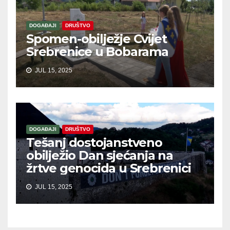
DOGAĐAJI
DRUŠTVO
Spomen-obilježje Cvijet
Srebrenice u Bobarama
JUL 15, 2025
DOGAĐAJI
DRUŠTVO
Tešanj dostojanstveno
obilježio Dan sjećanja na
žrtve genocida u Srebrenici
JUL 15, 2025