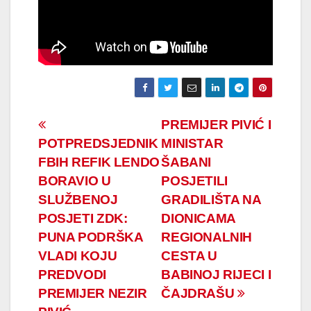
Navigacija
PREMIJER PIVIĆ I
POTPREDSJEDNIK
MINISTAR
članaka
FBIH REFIK LENDO
ŠABANI
BORAVIO U
POSJETILI
SLUŽBENOJ
GRADILIŠTA NA
POSJETI ZDK:
DIONICAMA
PUNA PODRŠKA
REGIONALNIH
VLADI KOJU
CESTA U
PREDVODI
BABINOJ RIJECI I
PREMIJER NEZIR
ČAJDRAŠU