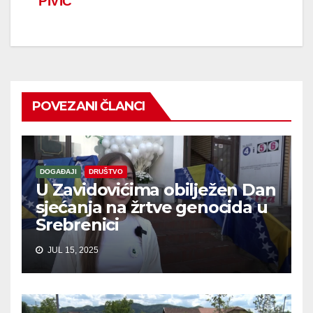
PIVIĆ
POVEZANI ČLANCI
DOGAĐAJI
DRUŠTVO
U Zavidovićima obilježen Dan
sjećanja na žrtve genocida u
Srebrenici
JUL 15, 2025