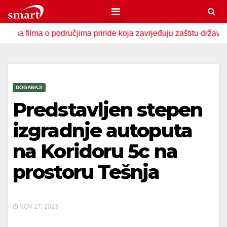
Skip
to
a o područjima priride koja zavrjeđuju zaštitu države
U Z
content
DOGAĐAJI
Predstavljen stepen
izgradnje autoputa
na Koridoru 5c na
prostoru Tešnja
NOV 17, 2023