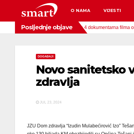
Skip
O NAMA
VIJESTI
to
content
Posljednje objave
a za zaštitu okoliša snimljena 4 dokumentarna filma o područjim
DOGAĐAJI
Novo sanitetsko 
zdravlja
JUL 23, 2024
JZU Dom zdravlja “Izudin Mulabećirović Izo” Tešanj 
oko 130 hiljada KM obezbijedili su Općina Tešanj 