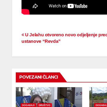
Navigacija
U Jelahu otvoreno novo odjeljenje pre
ustanove “Revda”
članaka
POVEZANI ČLANCI
DOGAĐAJI
DRUŠTVO
DOGAĐAJ