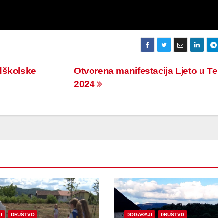
dškolske
Otvorena manifestacija Ljeto u T
2024
I
DRUŠTVO
DOGAĐAJI
DRUŠTVO