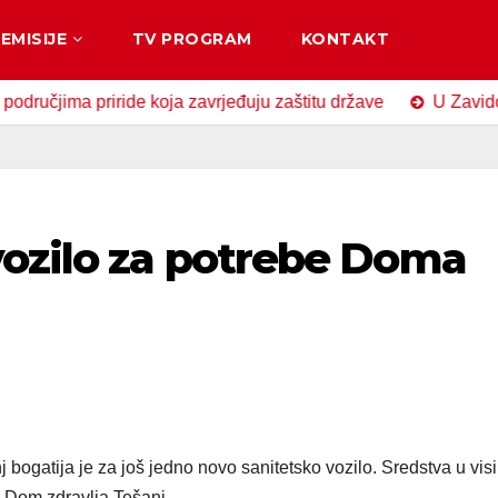
EMISIJE
TV PROGRAM
KONTAKT
a priride koja zavrjeđuju zaštitu države
U Zavidovićima o
vozilo za potrebe Doma
bogatija je za još jedno novo sanitetsko vozilo. Sredstva u visi
i Dom zdravlja Tešanj.