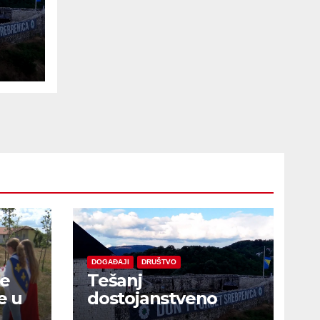
e
DOGAĐAJI
DRUŠTVO
je
Tešanj
e u
dostojanstveno
obilježio Dan