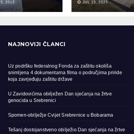
15, 2025
JUL 15, 2025
ocida u
renici
NAJNOVIJI ČLANCI
Uz podršku federalnog Fonda za zaštitu okoliša
snimljena 4 dokumentarna filma o područjima priride
koja zavrjeđuju zaštitu države
U Zavidovićima obilježen Dan sjećanja na žrtve
genocida u Srebrenici
Spomen-obilježje Cvijet Srebrenice u Bobarama
Tešanj dostojanstveno obilježio Dan sjećanja na žrtve