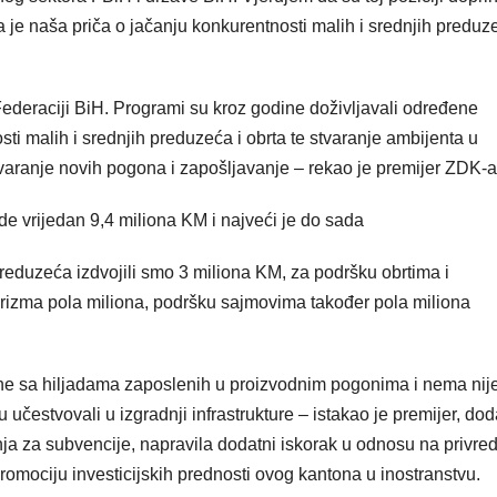
 je naša priča o jačanju konkurentnosti malih i srednjih preduze
 Federaciji BiH. Programi su kroz godine doživljavali određene
osti malih i srednjih preduzeća i obrta te stvaranje ambijenta u
tvaranje novih pogona i zapošljavanje – rekao je premijer ZDK-a
de vrijedan 9,4 miliona KM i najveći je do sada
reduzeća izdvojili smo 3 miliona KM, za podršku obrtima i
turizma pola miliona, podršku sajmovima također pola miliona
e sa hiljadama zaposlenih u proizvodnim pogonima i nema nij
učestvovali u izgradnji infrastrukture – istakao je premijer, dod
ja za subvencije, napravila dodatni iskorak u odnosu na privred
 promociju investicijskih prednosti ovog kantona u inostranstvu.