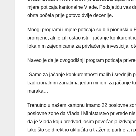
mjere poticaja kantonalne Vlade. Podsjetiću vas da
obrta počela prije gotovo dvije decenije.
Mnogi programi i mjere poticaja su bili pionirski u
promjene, ali je cilj ostao isti – jačanje konkurentn
lokalnim zajednicama za privlačenje investicija, o
Naveo je da je ovogodišnji program poticaja privre
-Samo za jačanje konkurentnosti malih i srednjih p
tradicionalnim zanatima jedan milion, za jačanje 
maraka…
Trenutno u našem kantonu imamo 22 poslovne zon
poslovne zone da Vlada i Ministarstvo privrede nisu 
da je Vlada koju predvod, osim povećanja izdvajan
tako što se direktno uključila u traženje partnera i