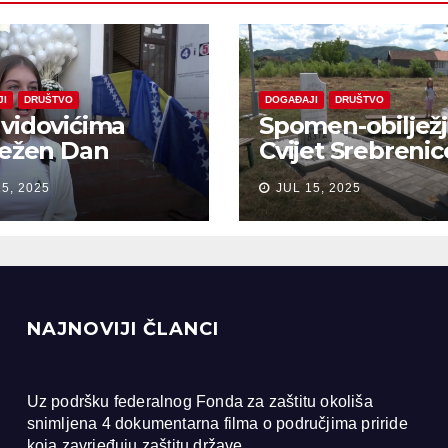
JI
DRUŠTVO
DOGAĐAJI
DRUŠTVO
vidovićima
Spomen-obiljež
ježen Dan
Cvijet Srebrenic
anja na žrtve
Bobarama
15, 2025
JUL 15, 2025
ocida u
renici
NAJNOVIJI ČLANCI
Uz podršku federalnog Fonda za zaštitu okoliša
snimljena 4 dokumentarna filma o područjima priride
koja zavrjeđuju zaštitu države