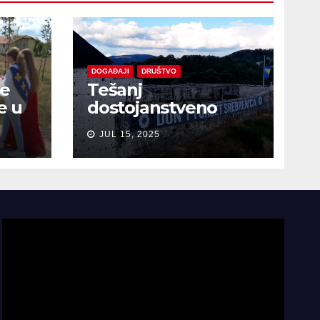
DOGAĐAJI
DRUŠTVO
je
Tešanj
e u
dostojanstveno
obilježio Dan
JUL 15, 2025
sjećanja na žrtve
genocida u
Srebrenici
Video
Player