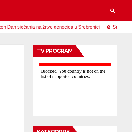
jećanja na žrtve genocida u Srebrenici
Spomen-obilježje 
TV PROGRAM
KATEGORIJE