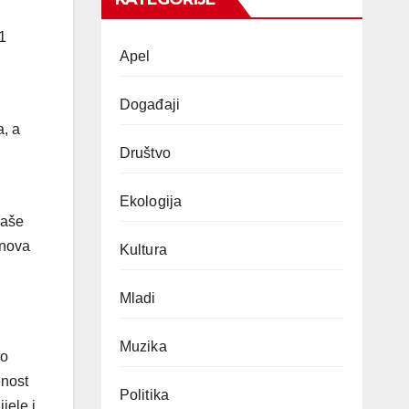
1
Apel
Događaji
a, a
Društvo
Ekologija
naše
 nova
Kultura
Mladi
Muzika
ro
enost
Politika
jele i