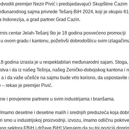
vodili premijer Nezir Pivić i predsjedavajući Skupštine Ćazim
eđunarodnog sajma privrede Tešanj-BiH 2024, koji je okupio 61
a Indonezija, a grad partner Grad Cazin.
iznis centar Jelah-Tešanj što je 18 godina posvećeno promociji
u ovom gradu i kantonu, poželivši dobrodošlicu svim izlagačim
8 godina izrasla je u respektabilan međunarodni sajam. Stoga,
stva i da iz našeg Tešnja, našeg Zeničko-dobojskog kantona i 
 i da vaše učešće na sajmu bude vrlo korisno, da uspostavite
 – rekao je premijer Pivić.
e i provjerene partnere u svim industrijama i branšama.
i. Imamo desetine i desetine malih i srednjih preduzeća koja dob
eri smo u industrijskoj proizvodnji, izvozu, imamo odličnu pokriv
g sektora FBiH i države BiH! Vjerujem da su toj poziciji doprini