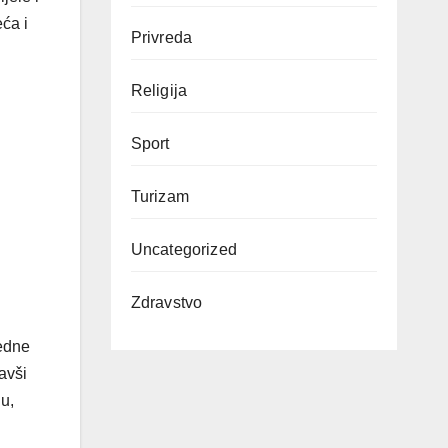
ća i
Privreda
Religija
Sport
Turizam
Uncategorized
Zdravstvo
edne
avši
u,