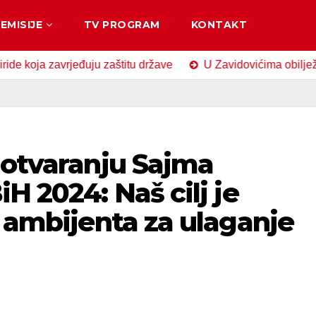
EMISIJE
TV PROGRAM
KONTAKT
 zavrjeđuju zaštitu države
U Zavidovićima obilježen Dan s
 otvaranju Sajma
H 2024: Naš cilj je
i ambijenta za ulaganje