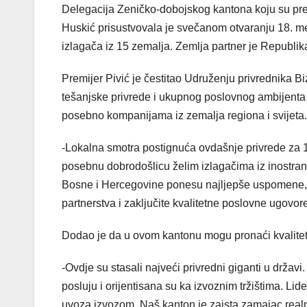
Delegacija Zeničko-dobojskog kantona koju su pred
Huskić prisustvovala je svečanom otvaranju 18. m
izlagača iz 15 zemalja. Zemlja partner je Republik
Premijer Pivić je čestitao Udruženju privrednika B
tešanjske privrede i ukupnog poslovnog ambijenta 
posebno kompanijama iz zemalja regiona i svijeta.
-Lokalna smotra postignuća ovdašnje privrede za 1
posebnu dobrodošlicu želim izlagačima iz inostran
Bosne i Hercegovine ponesu najljepše uspomene, a
partnerstva i zaključite kvalitetne poslovne ugovore
Dodao je da u ovom kantonu mogu pronaći kvalitetn
-Ovdje su stasali najveći privredni giganti u držav
posluju i orijentisana su ka izvoznim tržištima. Lid
uvoza izvozom. Naš kanton je zaista zamajac realno