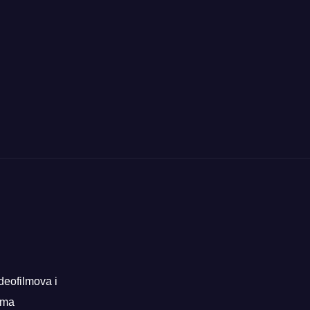
deofilmova i
rama