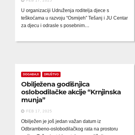
FEB 17, 2025
U organizaciji Udruženja roditelja djece s
teškoćama u razvoju “Osmijeh” Tešanj i JU Centar
za djecu i odrasle s posebnim…
DOGAĐAJI
DRUŠTVO
Obilježena godišnjica
oslobodilačke akcije “Krnjinska
munja”
FEB 17, 2025
Obilježen je još jedan važan datum iz
Odbrambeno-oslobodilačkog rata na prostoru