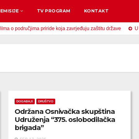
EMISIJE
TV PROGRAM
KONTAKT
odručjima priride koja zavrjeđuju zaštitu države
U Zavido
DOGAĐAJI
DRUŠTVO
Održana Osnivačka skupština
Udruženja “375. oslobodilačka
brigada”