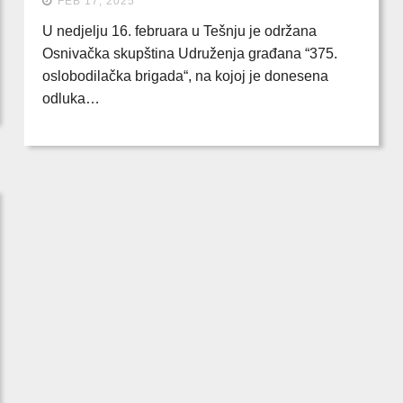
FEB 17, 2025
U nedjelju 16. februara u Tešnju je održana
Osnivačka skupština Udruženja građana “375.
oslobodilačka brigada“, na kojoj je donesena
odluka…