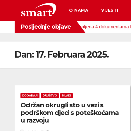
Skip
O NAMA
VIJESTI
to
content
Posljednje objave
nog Fonda za zaštitu okoliša snimljena 4 dokumentarna filma o p
Dan:
17. Februara 2025.
DOGAĐAJI
DRUŠTVO
MLADI
Održan okrugli sto u vezi s
podrškom djeci s poteškoćama
u razvoju