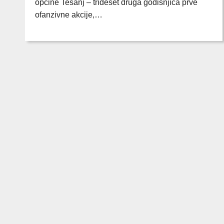
općine Tešanj – trideset druga godišnjica prve
ofanzivne akcije,…