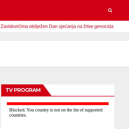
vićima obilježen Dan sjećanja na žrtve genocida u Srebrenici
TV PROGRAM