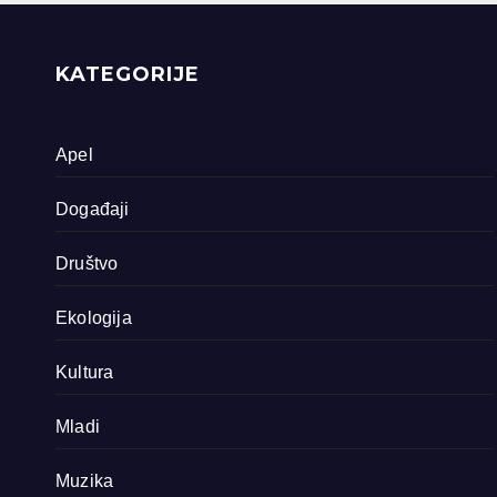
priride koja
zavrjeđuju zaštitu
države
KATEGORIJE
Apel
Događaji
Društvo
Ekologija
Kultura
Mladi
Muzika