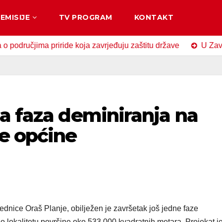
EMISIJE
TV PROGRAM
KONTAKT
čjima priride koja zavrjeđuju zaštitu države
U Zavidovići
a faza deminiranja na
ke općine
dnice Oraš Planje, obilježen je završetak još jedne faze
o lokalitetu površine oko 533.000 kvadratnih metara. Projekat j