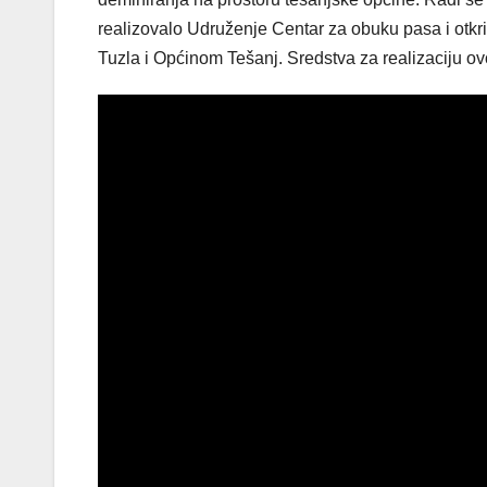
realizovalo Udruženje Centar za obuku pasa i ot
Tuzla i Općinom Tešanj. Sredstva za realizaciju ov