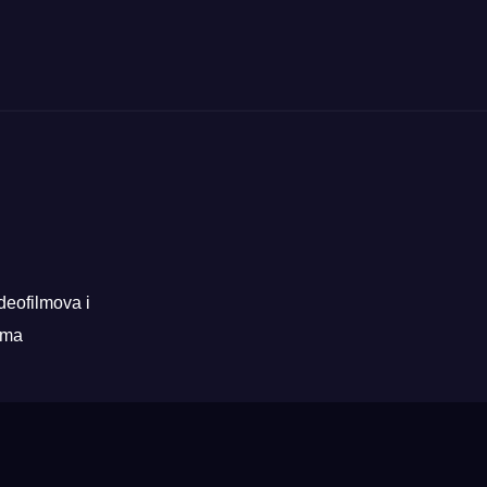
deofilmova i
rama