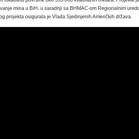
krivanje mina u BiH, u saradnji sa BHMAC-om Regionalnim ure
og projekta osigurala je Vlada Sjedinjenih Američkih država.