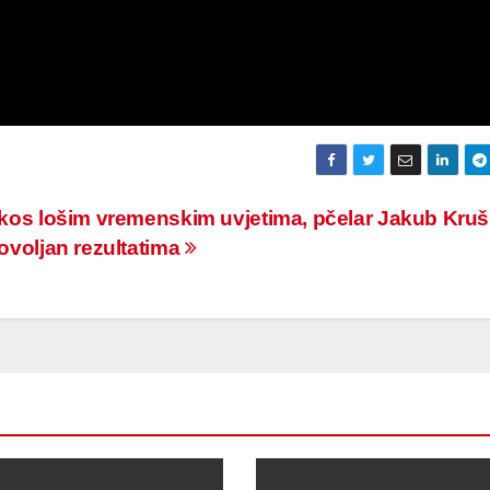
kos lošim vremenskim uvjetima, pčelar Jakub Kru
ovoljan rezultatima