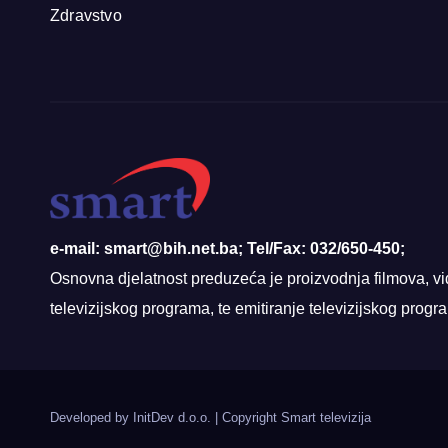
Zdravstvo
e-mail: smart@bih.net.ba; Tel/Fax: 032/650-450;
Osnovna djelatnost preduzeća je proizvodnja filmova, vi
televizijskog programa, te emitiranje televizijskog prog
Developed by InitDev d.o.o.
|
Copyright Smart televizija