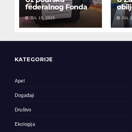
federalnog Fonda
obil
za zaštitu okoliša
sjeć
JUL 15, 2025
JUL 
snimljena 4
gen
dokumentarna
Sreb
filma o područjima
priride koja
zavrjeđuju zaštitu
države
KATEGORIJE
Apel
Događaji
Društvo
Ekologija