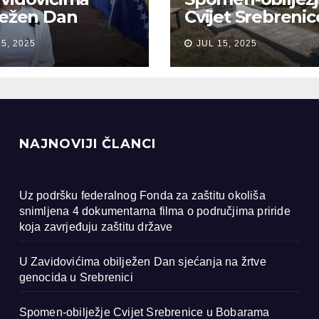
ježen Dan
Cvijet Srebrenic
anja na žrtve
Bobarama
15, 2025
JUL 15, 2025
ocida u
renici
NAJNOVIJI ČLANCI
Uz podršku federalnog Fonda za zaštitu okoliša
snimljena 4 dokumentarna filma o područjima priride
koja zavrjeđuju zaštitu države
U Zavidovićima obilježen Dan sjećanja na žrtve
genocida u Srebrenici
Spomen-obilježje Cvijet Srebrenice u Bobarama