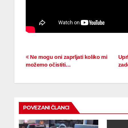
Navigacija
Ne mogu oni zaprljati koliko mi
Upr
možemo očistiti…
zad
članaka
POVEZANI ČLANCI