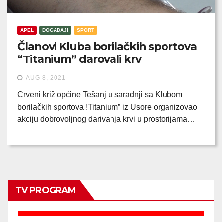
APEL
DOGAĐAJI
SPORT
Članovi Kluba borilačkih sportova
“Titanium” darovali krv
AUG 8, 2021
Crveni križ općine Tešanj u saradnji sa Klubom
borilačkih sportova !Titanium” iz Usore organizovao
akciju dobrovoljnog darivanja krvi u prostorijama…
TV PROGRAM