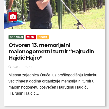
DOGAĐAJI
MLADI
SPORT
Otvoren 13. memorijalni
malonogometni turnir “Hajrudin
Hajdić Hajro”
AUG 8, 2021
Mjesna zajednica Oruče, uz prošlogodišnju iznimku,
već trinaest godina organizuje memorijalni turnir u
malom nogometu posvećen Hajrudinu Hajdiću.
Hajrudin Hajdić…