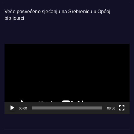
Veče posvećeno sjećanju na Srebrenicu u Općoj
biblioteci
Video
Player
00:00
08:30