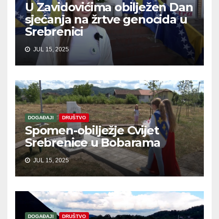
U Zavidovićima obilježen Dan
sjećanja na žrtve genocida u
Srebrenici
JUL 15, 2025
DOGAĐAJI
DRUŠTVO
Spomen-obilježje Cvijet
Srebrenice u Bobarama
JUL 15, 2025
DOGAĐAJI
DRUŠTVO