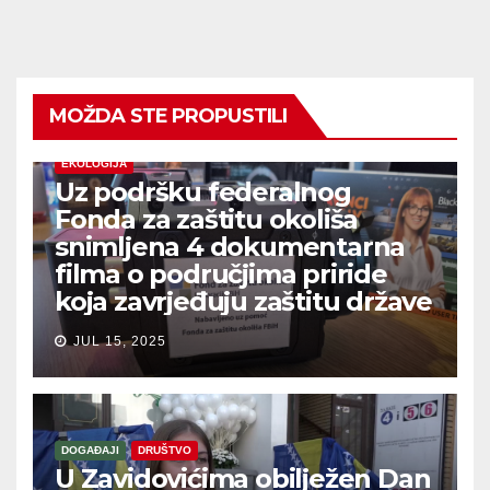
MOŽDA STE PROPUSTILI
EKOLOGIJA
Uz podršku federalnog
Fonda za zaštitu okoliša
snimljena 4 dokumentarna
filma o područjima priride
koja zavrjeđuju zaštitu države
JUL 15, 2025
DOGAĐAJI
DRUŠTVO
U Zavidovićima obilježen Dan