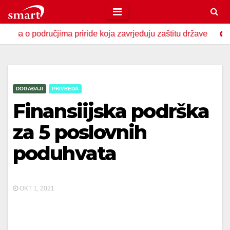
Skip
to
 područjima priride koja zavrjeđuju zaštitu države
U Zavi
content
DOGAĐAJI
PRIVREDA
Finansiijska podrška
za 5 poslovnih
poduhvata
OKT 1, 2021