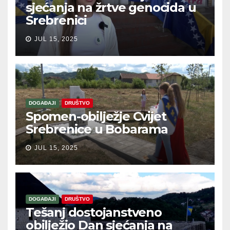
sjećanja na žrtve genocida u
Srebrenici
JUL 15, 2025
DOGAĐAJI
DRUŠTVO
Spomen-obilježje Cvijet
Srebrenice u Bobarama
JUL 15, 2025
DOGAĐAJI
DRUŠTVO
Tešanj dostojanstveno
obilježio Dan sjećanja na