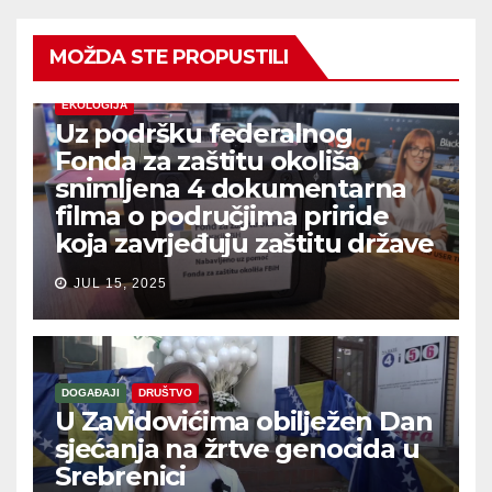
MOŽDA STE PROPUSTILI
EKOLOGIJA
Uz podršku federalnog
Fonda za zaštitu okoliša
snimljena 4 dokumentarna
filma o područjima priride
koja zavrjeđuju zaštitu države
JUL 15, 2025
DOGAĐAJI
DRUŠTVO
U Zavidovićima obilježen Dan
sjećanja na žrtve genocida u
Srebrenici