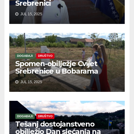
Srebrenici
JUL 15, 2025
DOGAĐAJI
DRUŠTVO
Spomen-obilježje Cvijet
Srebrenice u Bobarama
JUL 15, 2025
DOGAĐAJI
DRUŠTVO
Tešanj dostojanstveno
obilježio Dan sjećanja na