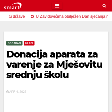
Skip
to
države
U Zavidovićima obilježen Dan sjećanja na žrtve gen
content
DOGAĐAJI
MLADI
Donacija aparata za
varenje za Mješovitu
srednju školu
APR 4, 2023