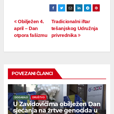
Navigacija
Obilježen 4.
Tradicionalni iftar
april – Dan
tešanjskog Udružnja
članaka
otpora fašizmu
privrednika
POVEZANI ČLANCI
DOGAĐAJI
DRUŠTVO
U Zavidovićima obilježen Dan
sjećanja na žrtve genocida u