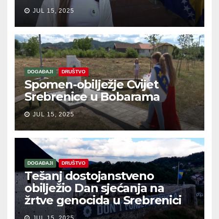
JUL 15, 2025
DOGAĐAJI
DRUŠTVO
Spomen-obilježje Cvijet
Srebrenice u Bobarama
JUL 15, 2025
DOGAĐAJI
DRUŠTVO
Tešanj dostojanstveno
obilježio Dan sjećanja na
žrtve genocida u Srebrenici
JUL 15, 2025