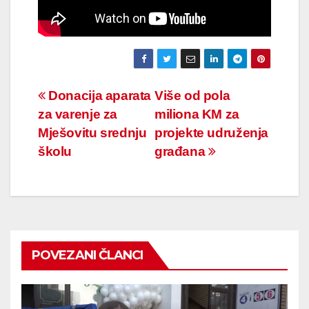
Navigacija
Donacija aparata
Više od pola
za varenje za
miliona KM za
članaka
Mješovitu srednju
projekte udruženja
školu
građana
POVEZANI ČLANCI