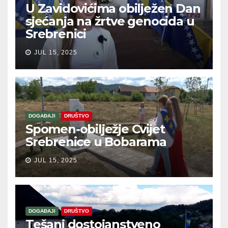
U Zavidovićima obilježen Dan
sjećanja na žrtve genocida u
Srebrenici
JUL 15, 2025
DOGAĐAJI
DRUŠTVO
Spomen-obilježje Cvijet
Srebrenice u Bobarama
JUL 15, 2025
DOGAĐAJI
DRUŠTVO
Tešanj dostojanstveno