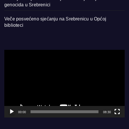
genocida u Srebrenici
Veče posvećeno sjećanju na Srebrenicu u Općoj
biblioteci
Video
Player
00:00
08:30