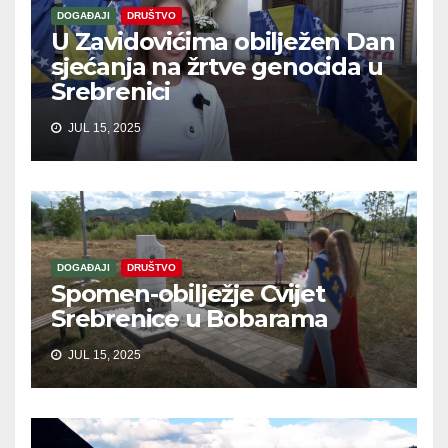
DOGAĐAJI
DRUŠTVO
U Zavidovićima obilježen Dan
sjećanja na žrtve genocida u
Srebrenici
JUL 15, 2025
DOGAĐAJI
DRUŠTVO
Spomen-obilježje Cvijet
Srebrenice u Bobarama
JUL 15, 2025