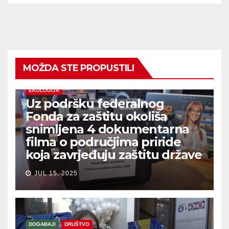
MOŽDA STE PROPUSTILI
EKOLOGIJA
Uz podršku federalnog
Fonda za zaštitu okoliša
snimljena 4 dokumentarna
filma o područjima priride
koja zavrjeđuju zaštitu države
JUL 15, 2025
DOGAĐAJI
DRUŠTVO