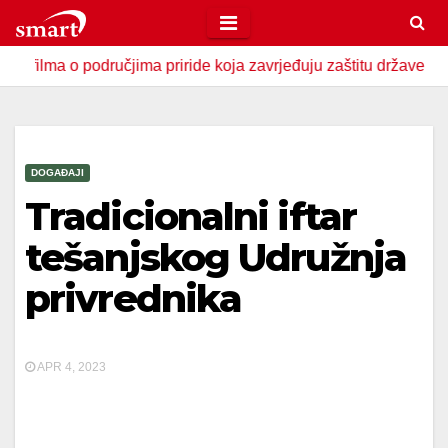
Skip
to
o područjima priride koja zavrjeđuju zaštitu države
U Zav
content
DOGAĐAJI
Tradicionalni iftar
tešanjskog Udružnja
privrednika
APR 4, 2023