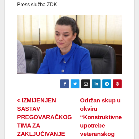
Press služba ZDK
Navigacija
IZMIJENJEN
Održan skup u
SASTAV
okviru
članaka
PREGOVARAČKOG
“Konstruktivne
TIMA ZA
upotrebe
ZAKLJUČIVANJE
veteranskog