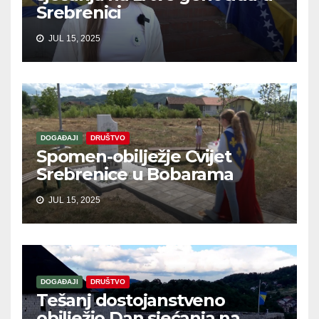
Srebrenici
JUL 15, 2025
DOGAĐAJI
DRUŠTVO
Spomen-obilježje Cvijet
Srebrenice u Bobarama
JUL 15, 2025
DOGAĐAJI
DRUŠTVO
Tešanj dostojanstveno
obilježio Dan sjećanja na