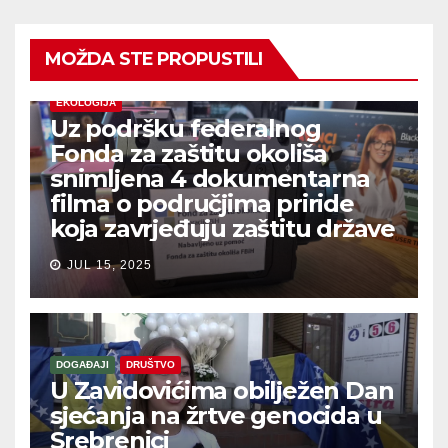
MOŽDA STE PROPUSTILI
EKOLOGIJA
Uz podršku federalnog
Fonda za zaštitu okoliša
snimljena 4 dokumentarna
filma o područjima priride
koja zavrjeđuju zaštitu države
JUL 15, 2025
DOGAĐAJI
DRUŠTVO
U Zavidovićima obilježen Dan
sjećanja na žrtve genocida u
Srebrenici