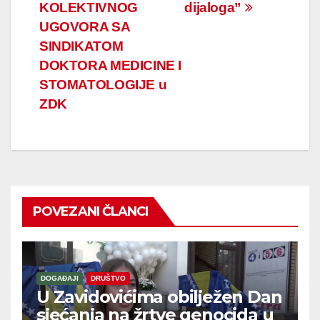
KOLEKTIVNOG
dijaloga”
UGOVORA SA
SINDIKATOM
DOKTORA MEDICINE I
STOMATOLOGIJE u
ZDK
POVEZANI ČLANCI
DOGAĐAJI
DRUŠTVO
U Zavidovićima obilježen Dan
sjećanja na žrtve genocida u