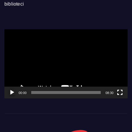
biblioteci
Video
Player
00:00
08:30