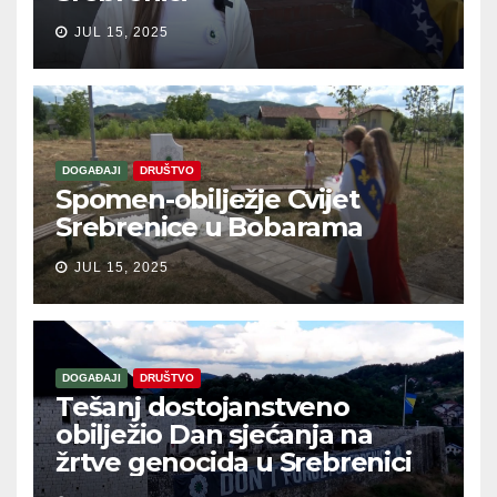
JUL 15, 2025
DOGAĐAJI
DRUŠTVO
Spomen-obilježje Cvijet
Srebrenice u Bobarama
JUL 15, 2025
DOGAĐAJI
DRUŠTVO
Tešanj dostojanstveno
obilježio Dan sjećanja na
žrtve genocida u Srebrenici