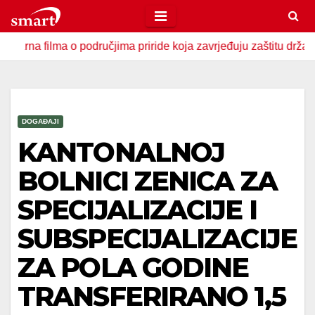
Skip
to
ma o područjima priride koja zavrjeđuju zaštitu države
U Z
content
DOGAĐAJI
KANTONALNOJ
BOLNICI ZENICA ZA
SPECIJALIZACIJE I
SUBSPECIJALIZACIJE
ZA POLA GODINE
TRANSFERIRANO 1,5