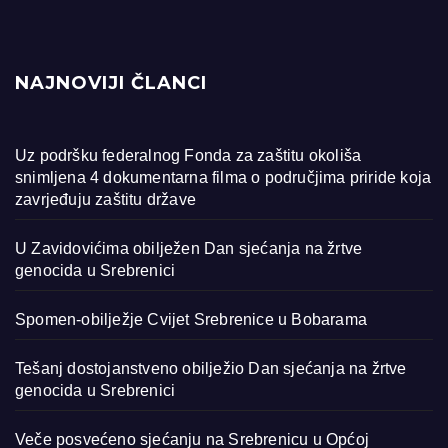
NAJNOVIJI ČLANCI
Uz podršku federalnog Fonda za zaštitu okoliša
snimljena 4 dokumentarna filma o područjima priride koja
zavrjeđuju zaštitu države
U Zavidovićima obilježen Dan sjećanja na žrtve
genocida u Srebrenici
Spomen-obilježje Cvijet Srebrenice u Bobarama
Tešanj dostojanstveno obilježio Dan sjećanja na žrtve
genocida u Srebrenici
Veče posvećeno sjećanju na Srebrenicu u Općoj