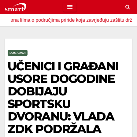
Skip
to
lma o područjima priride koja zavrjeđuju zaštitu države
U
content
DOGAĐAJI
UČENICI I GRAĐANI
USORE DOGODINE
DOBIJAJU
SPORTSKU
DVORANU: VLADA
ZDK PODRŽALA