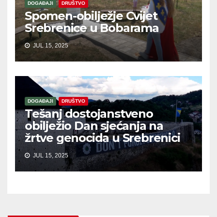
DOGAĐAJI
DRUŠTVO
Spomen-obilježje Cvijet
Srebrenice u Bobarama
JUL 15, 2025
DOGAĐAJI
DRUŠTVO
Tešanj dostojanstveno
obilježio Dan sjećanja na
žrtve genocida u Srebrenici
JUL 15, 2025