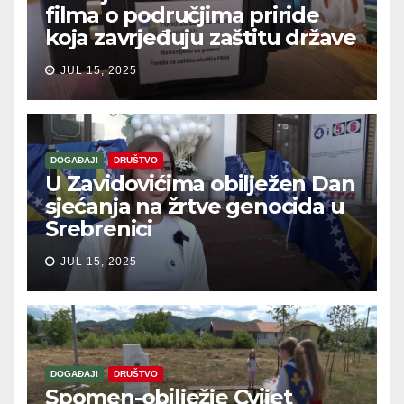
filma o područjima priride
koja zavrjeđuju zaštitu države
JUL 15, 2025
DOGAĐAJI
DRUŠTVO
U Zavidovićima obilježen Dan
sjećanja na žrtve genocida u
Srebrenici
JUL 15, 2025
DOGAĐAJI
DRUŠTVO
Spomen-obilježje Cvijet