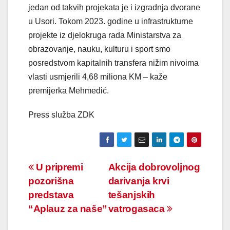
jedan od takvih projekata je i izgradnja dvorane
u Usori. Tokom 2023. godine u infrastrukturne
projekte iz djelokruga rada Ministarstva za
obrazovanje, nauku, kulturu i sport smo
posredstvom kapitalnih transfera nižim nivoima
vlasti usmjerili 4,68 miliona KM – kaže
premijerka Mehmedić.
Press služba ZDK
Navigacija
U pripremi
Akcija dobrovoljnog
pozorišna
darivanja krvi
članaka
predstava
tešanjskih
“Aplauz za naše”
vatrogasaca