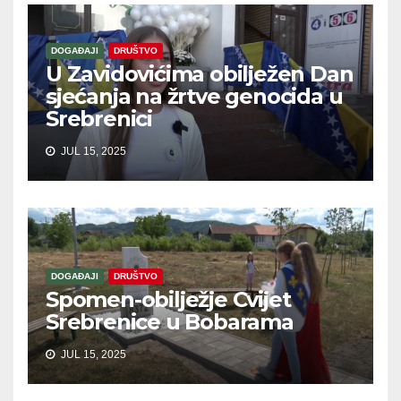
DOGAĐAJI
DRUŠTVO
U Zavidovićima obilježen Dan
sjećanja na žrtve genocida u
Srebrenici
JUL 15, 2025
DOGAĐAJI
DRUŠTVO
Spomen-obilježje Cvijet
Srebrenice u Bobarama
JUL 15, 2025