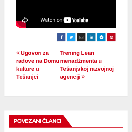
Navigacija
Ugovori za
Trening Lean
radove na Domu
menadžmenta u
članaka
kulture u
Tešanjskoj razvojnoj
Tešanjci
agenciji
POVEZANI ČLANCI