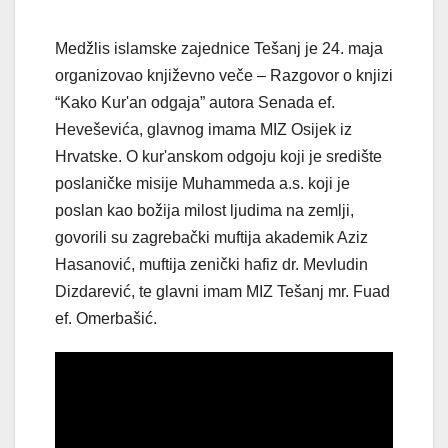
Medžlis islamske zajednice Tešanj je 24. maja
organizovao književno veče – Razgovor o knjizi
“Kako Kur'an odgaja” autora Senada ef.
Heveševića, glavnog imama MIZ Osijek iz
Hrvatske. O kur'anskom odgoju koji je središte
poslaničke misije Muhammeda a.s. koji je
poslan kao božija milost ljudima na zemlji,
govorili su zagrebački muftija akademik Aziz
Hasanović, muftija zenički hafiz dr. Mevludin
Dizdarević, te glavni imam MIZ Tešanj mr. Fuad
ef. Omerbašić.