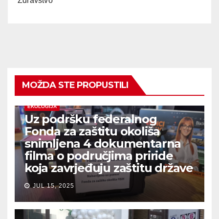
Zdravstvo
MOŽDA STE PROPUSTILI
EKOLOGIJA
Uz podršku federalnog
Fonda za zaštitu okoliša
snimljena 4 dokumentarna
filma o područjima priride
koja zavrjeđuju zaštitu države
JUL 15, 2025