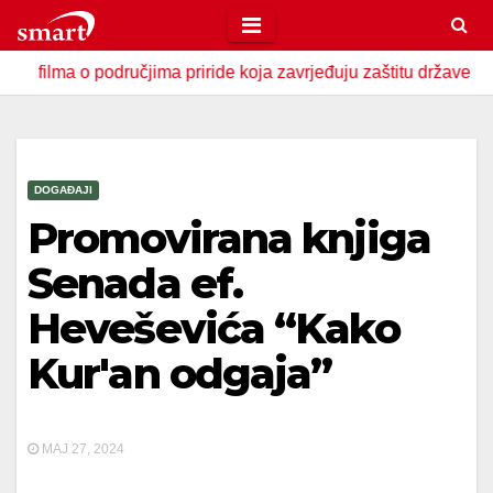
Skip
to
 o područjima priride koja zavrjeđuju zaštitu države
U Zav
content
DOGAĐAJI
Promovirana knjiga
Senada ef.
Heveševića “Kako
Kur'an odgaja”
MAJ 27, 2024