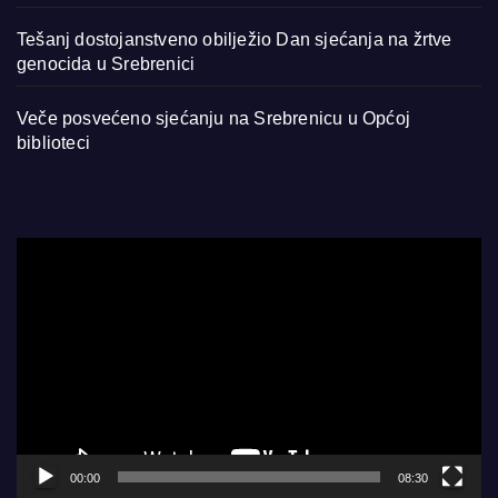
Tešanj dostojanstveno obilježio Dan sjećanja na žrtve
genocida u Srebrenici
Veče posvećeno sjećanju na Srebrenicu u Općoj
biblioteci
Video
Player
00:00
08:30