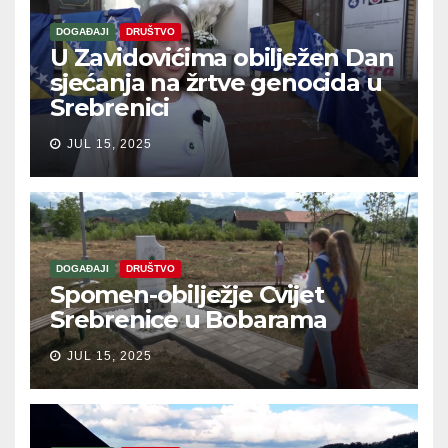
DOGAĐAJI
DRUŠTVO
U Zavidovićima obilježen Dan
sjećanja na žrtve genocida u
Srebrenici
JUL 15, 2025
DOGAĐAJI
DRUŠTVO
Spomen-obilježje Cvijet
Srebrenice u Bobarama
JUL 15, 2025