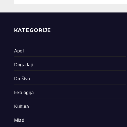
dokumentarna
Sreb
filma o područjima
priride koja
zavrjeđuju zaštitu
države
KATEGORIJE
Apel
Događaji
Društvo
Ekologija
Kultura
Mladi