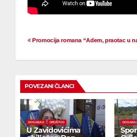
Navigacija
Promocija romana “Adem, praotac u 
članaka
POVEZANI ČLANCI
DOGAĐAJI
DRUŠTVO
DOGAĐAJ
U Zavidovićima
Spom