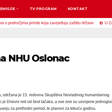
EMISIJE
TV PROGRAM
KONTAKT
učjima priride koja zavrjeđuju zaštitu države
U Zavidović
na NHU Oslonac
ta, održana je 15. redovna Skupština Nevladinog humanitarnog
 je Dnevni red od šest tačaka, a sve one su usvojene jednogla
vanju za prethodni period, te planovi za tekuću godinu.