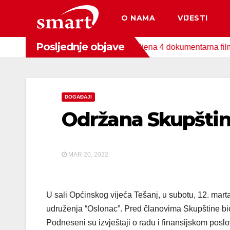
Skip
O NAMA
VIJESTI
to
content
Posljednje objave
 Fonda za zaštitu okoliša snimljena 4 dokumentarna filma o podr
DOGAĐAJI
Održana Skupšti
MAR 20, 2022
U sali Općinskog vijeća Tešanj, u subotu, 12. mar
udruženja “Oslonac”. Pred članovima Skupštine bio
Podneseni su izvještaji o radu i finansijskom poslo