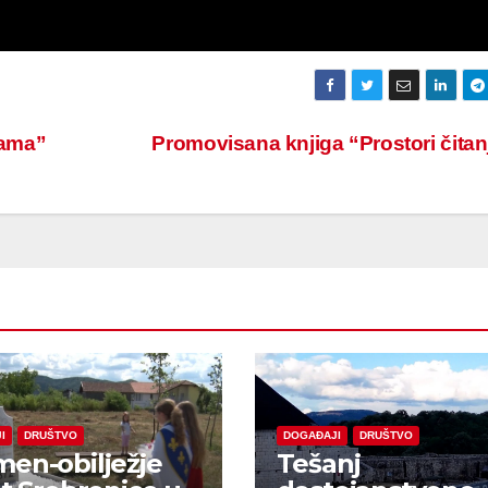
nama”
Promovisana knjiga “Prostori čita
I
DRUŠTVO
DOGAĐAJI
DRUŠTVO
en-obilježje
Tešanj