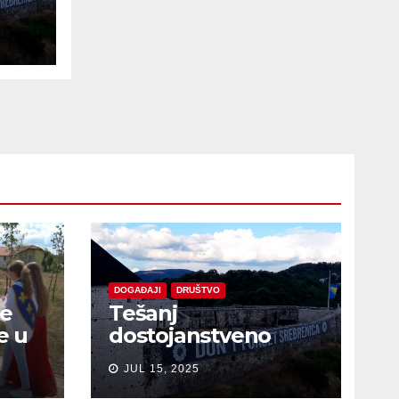
e
DOGAĐAJI
DRUŠTVO
je
Tešanj
e u
dostojanstveno
obilježio Dan
JUL 15, 2025
sjećanja na žrtve