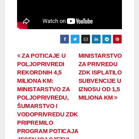
Navigacija
ZA POTICAJE U
MINISTARSTVO
POLJOPRIVREDI
ZA PRIVREDU
članaka
REKORDNIH 4,5
ZDK ISPLATILO
MILIONA KM:
SUBVENCIJE U
MINISTARSTVO ZA
IZNOSU OD 1,5
POLJOPRIVREDU,
MILIONA KM
ŠUMARSTVO I
VODOPRIVREDU ZDK
PRIPREMILO
PROGRAM POTICAJA