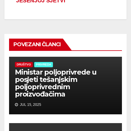
JESENJOJ SJETVI
POVEZANI ČLANCI
DRUŠTVO
PRIVREDA
Ministar poljoprivrede u
posjeti tešanjskim
poljoprivrednim
proizvođačima
JUL 15, 2025