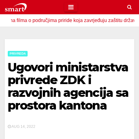
Skip
to
lma o područjima priride koja zavrjeđuju zaštitu države
U
content
PRIVREDA
Ugovori ministarstva
privrede ZDK i
razvojnih agencija sa
prostora kantona
AUG 14, 2022