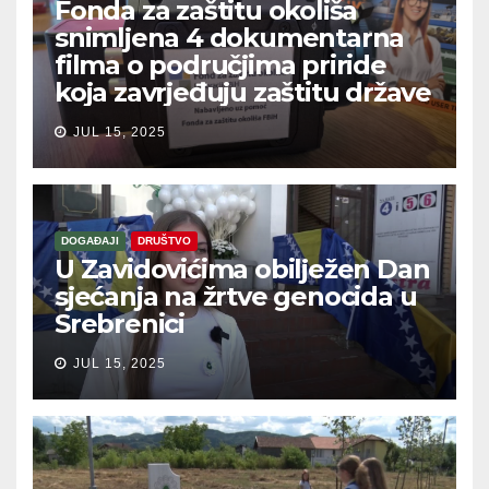
Fonda za zaštitu okoliša
snimljena 4 dokumentarna
filma o područjima priride
koja zavrjeđuju zaštitu države
JUL 15, 2025
DOGAĐAJI
DRUŠTVO
U Zavidovićima obilježen Dan
sjećanja na žrtve genocida u
Srebrenici
JUL 15, 2025