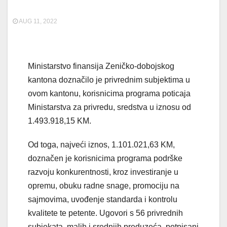
AUG 11, 2022
Ministarstvo finansija Zeničko-dobojskog
kantona doznačilo je privrednim subjektima u
ovom kantonu, korisnicima programa poticaja
Ministarstva za privredu, sredstva u iznosu od
1.493.918,15 KM.
Od
toga, najveći iznos, 1.101.021,63 KM,
doznačen je korisnicima programa podrške
razvoju konkurentnosti, kroz investiranje u
opremu, obuku radne snage, promociju na
sajmovima, uvođenje standarda i kontrolu
kvalitete te petente. Ugovori s 56 privrednih
subjekata, malih i srednjih preduzeća, potpisani