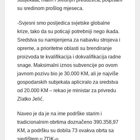
su sredinom prošlog mjeseca.
-Svjesni smo posljedica svjetske globalne
krize, tako da su poticaji potrebniji nego ikada.
Sredstva su namijenjena za nabavku strojeva i
opreme, a prioritetne oblasti su brendiranje
proizvoda te kvalifikacija i dokvalifikacija radne
snage. Maksimalni iznos subvencije po ovom
javnom pozivu bio je 30.000 KM, ali je najviše
gospodarskih subjekata apliciralo za sredstva
od 20.000 KM – rekao je ministar za privredu
Zlatko Jelić.
Naveo je da je na ime podrške starim i
tradicionalnim obrtima doznačeno 390.358,97
KM, a podršku su dobila 73 ovakva obrta sa
sjedištem u ZDK-u.