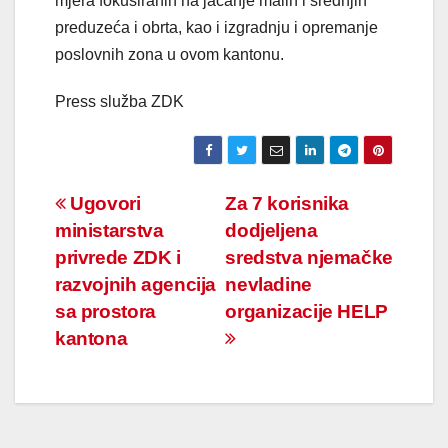
mjera fokusiranih na jačanje malih i srednjih
preduzeća i obrta, kao i izgradnju i opremanje
poslovnih zona u ovom kantonu.
Press služba ZDK
Navigacija
Ugovori
Za 7 korisnika
ministarstva
dodjeljena
članaka
privrede ZDK i
sredstva njemačke
razvojnih agencija
nevladine
sa prostora
organizacije HELP
kantona