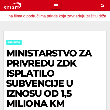
Skip
to
ma o područjima priride koja zavrjeđuju zaštitu države
U 
content
PRIVREDA
MINISTARSTVO ZA
PRIVREDU ZDK
ISPLATILO
SUBVENCIJE U
IZNOSU OD 1,5
MILIONA KM