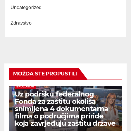
Uncategorized
Zdravstvo
MOŽDA STE PROPUSTILI
EKOLOGIJA
Uz podršku federalnog
Fonda za zaštitu okoliša
snimljena 4 dokumentarna
filma o područjima priride
koja zavrjeđuju zaštitu države