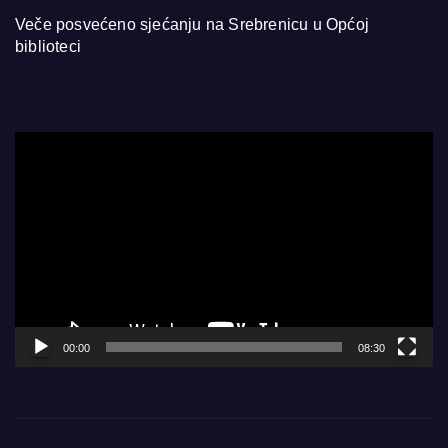
Veče posvećeno sjećanju na Srebrenicu u Općoj
biblioteci
Video
Player
00:00
08:30