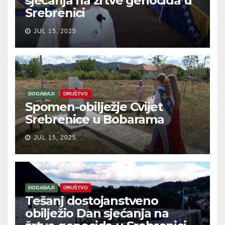
sjećanja na žrtve genocida u
Srebrenici
JUL 15, 2025
DOGAĐAJI
DRUŠTVO
Spomen-obilježje Cvijet
Srebrenice u Bobarama
JUL 15, 2025
DOGAĐAJI
DRUŠTVO
Tešanj dostojanstveno
obilježio Dan sjećanja na