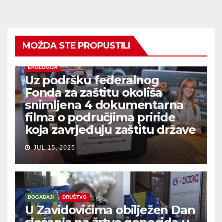
MOŽDA STE PROPUSTILI
EKOLOGIJA
Uz podršku federalnog
Fonda za zaštitu okoliša
snimljena 4 dokumentarna
filma o područjima priride
koja zavrjeđuju zaštitu države
JUL 15, 2025
DOGAĐAJI
DRUŠTVO
U Zavidovićima obilježen Dan