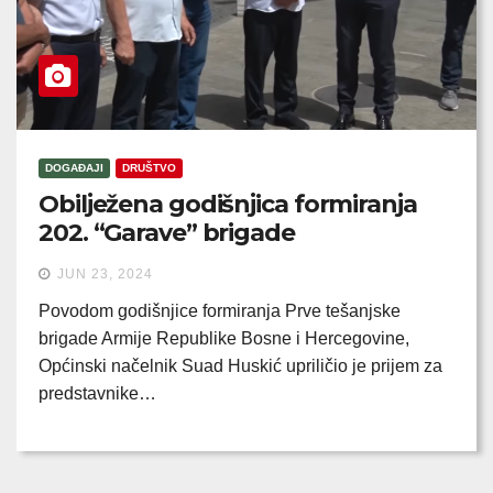
DOGAĐAJI
DRUŠTVO
Obilježena godišnjica formiranja
202. “Garave” brigade
JUN 23, 2024
Povodom godišnjice formiranja Prve tešanjske
brigade Armije Republike Bosne i Hercegovine,
Općinski načelnik Suad Huskić upriličio je prijem za
predstavnike…