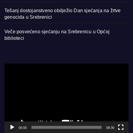
Tešanj dostojanstveno obilježio Dan sjećanja na žrtve
genocida u Srebrenici
Veče posvećeno sjećanju na Srebrenicu u Općoj
biblioteci
Video
Player
00:00
08:30