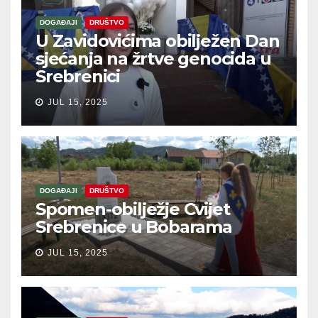
DOGAĐAJI
DRUŠTVO
U Zavidovićima obilježen Dan
sjećanja na žrtve genocida u
Srebrenici
JUL 15, 2025
DOGAĐAJI
DRUŠTVO
Spomen-obilježje Cvijet
Srebrenice u Bobarama
JUL 15, 2025