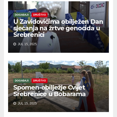
DOGAĐAJI
DRUŠTVO
U Zavidovićima obilježen Dan
sjećanja na žrtve genocida u
Srebrenici
JUL 15, 2025
DOGAĐAJI
DRUŠTVO
Spomen-obilježje Cvijet
Srebrenice u Bobarama
JUL 15, 2025