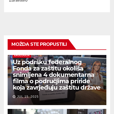
Zdravstvo
MOŽDA STE PROPUSTILI
EKOLOGIJA
Uz podršku federalnog
Fonda za zaštitu okoliša
snimljena 4 dokumentarna
filma o područjima priride
koja zavrjeđuju zaštitu države
JUL 15, 2025