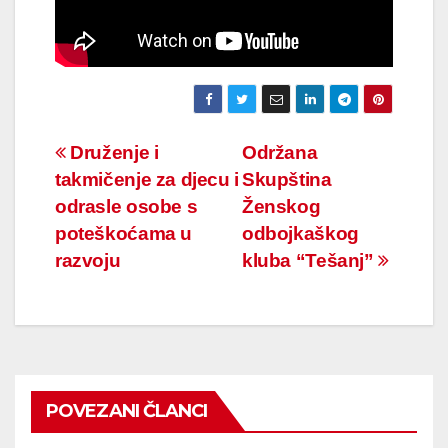
Navigacija
Druženje i
Održana
takmičenje za djecu i
Skupština
članaka
odrasle osobe s
Ženskog
poteškoćama u
odbojkaškog
razvoju
kluba “Tešanj”
POVEZANI ČLANCI