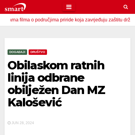
Skip
to
ilma o područjima priride koja zavrjeđuju zaštitu države
content
DOGAĐAJI
DRUŠTVO
Obilaskom ratnih
linija odbrane
obilježen Dan MZ
Kalošević
JUN 28, 2024