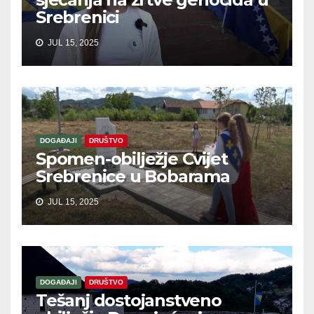
Srebrenici
JUL 15, 2025
DOGAĐAJI
DRUŠTVO
Spomen-obilježje Cvijet
Srebrenice u Bobarama
JUL 15, 2025
DOGAĐAJI
DRUŠTVO
Tešanj dostojanstveno