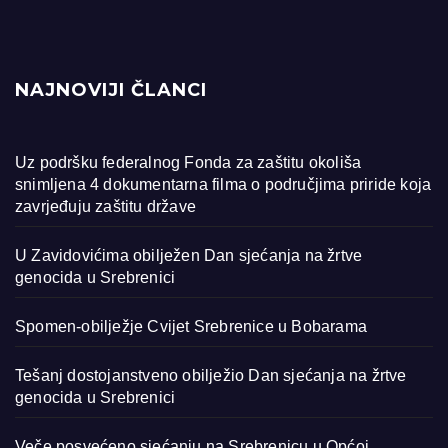
NAJNOVIJI ČLANCI
Uz podršku federalnog Fonda za zaštitu okoliša
snimljena 4 dokumentarna filma o područjima priride koja
zavrjeđuju zaštitu države
U Zavidovićima obilježen Dan sjećanja na žrtve
genocida u Srebrenici
Spomen-obilježje Cvijet Srebrenice u Bobarama
Tešanj dostojanstveno obilježio Dan sjećanja na žrtve
genocida u Srebrenici
Veče posvećeno sjećanju na Srebrenicu u Općoj