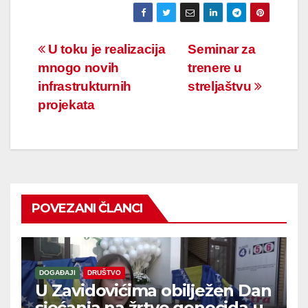
Navigacija
U toku je realizacija
Seminar za
mnogo novih
trenere u
članaka
infrastrukturnih
streljaštvu
projekata
POVEZANI ČLANCI
DOGAĐAJI
DRUŠTVO
U Zavidovićima obilježen Dan
sjećanja na žrtve genocida u