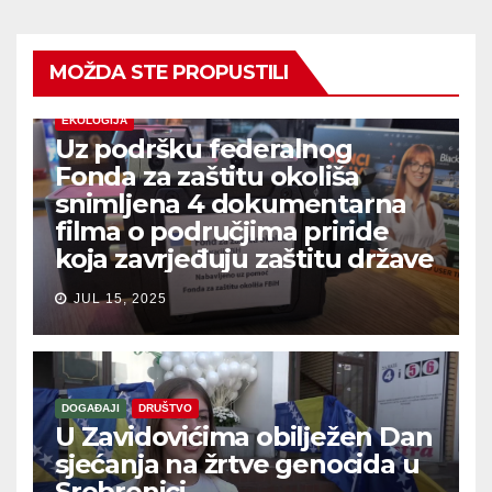
MOŽDA STE PROPUSTILI
EKOLOGIJA
Uz podršku federalnog
Fonda za zaštitu okoliša
snimljena 4 dokumentarna
filma o područjima priride
koja zavrjeđuju zaštitu države
JUL 15, 2025
DOGAĐAJI
DRUŠTVO
U Zavidovićima obilježen Dan
sjećanja na žrtve genocida u
Srebrenici