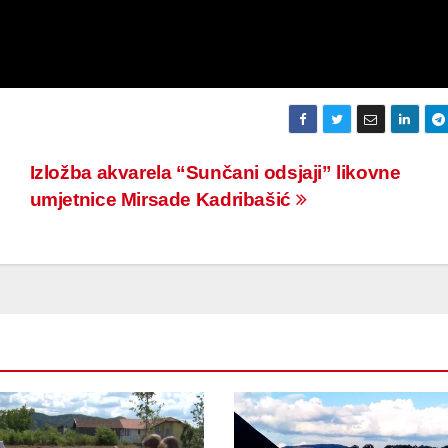
Izložba akvarela “Sunčani odsjaji” likovne
umjetnice Mirsade Kadribašić