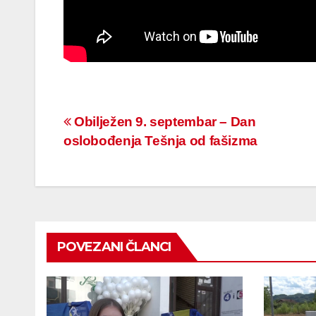
Navigacija
Obilježen 9. septembar – Dan
oslobođenja Tešnja od fašizma
članaka
POVEZANI ČLANCI