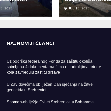
anja na žrtve
Bobarama
15, 2025
JUL 15, 2025
ocida u
renici
NAJNOVIJI ČLANCI
Uz podršku federalnog Fonda za zaštitu okoliša
snimljena 4 dokumentarna filma o područjima priride
koja zavrjeđuju zaštitu države
U Zavidovićima obilježen Dan sjećanja na žrtve
genocida u Srebrenici
Spomen-obilježje Cvijet Srebrenice u Bobarama