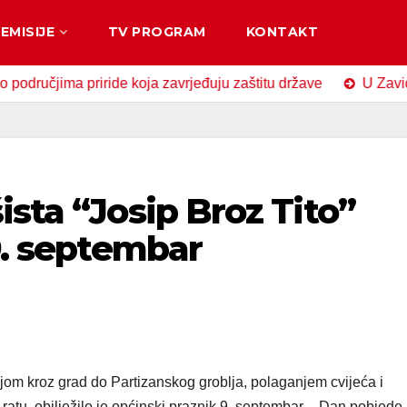
EMISIJE
TV PROGRAM
KONTAKT
ima priride koja zavrjeđuju zaštitu države
U Zavidovićima
ista “Josip Broz Tito”
 9. septembar
tnjom kroz grad do Partizanskog groblja, polaganjem cvijeća i
tu, obilježilo je općinski praznik 9. septembar – Dan pobjede