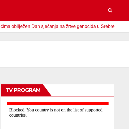
ilježen Dan sjećanja na žrtve genocida u Srebrenici
Spom
TV PROGRAM