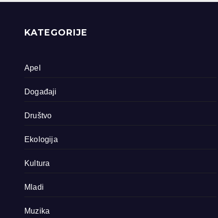
priride koja
zavrjeđuju zaštitu
države
KATEGORIJE
Apel
Događaji
Društvo
Ekologija
Kultura
Mladi
Muzika