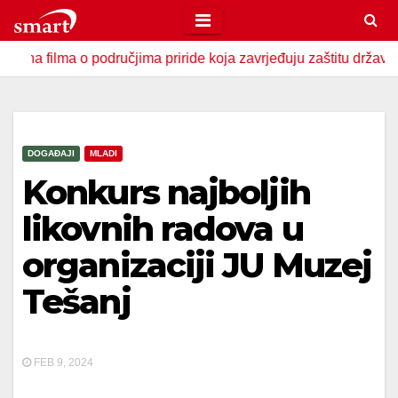
Skip
to
ma o područjima priride koja zavrjeđuju zaštitu države
U 
content
DOGAĐAJI
MLADI
Konkurs najboljih
likovnih radova u
organizaciji JU Muzej
Tešanj
FEB 9, 2024