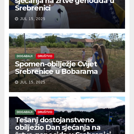
sjećanja na žrtve genocida u
Srebrenici
JUL 15, 2025
DOGAĐAJI
DRUŠTVO
Spomen-obilježje Cvijet
Srebrenice u Bobarama
JUL 15, 2025
DOGAĐAJI
DRUŠTVO
Tešanj dostojanstveno
obilježio Dan sjećanja na