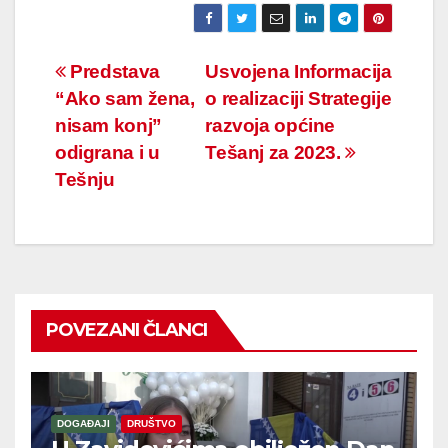
Navigacija
Predstava
Usvojena Informacija
“Ako sam žena,
o realizaciji Strategije
članaka
nisam konj”
razvoja općine
odigrana i u
Tešanj za 2023.
Tešnju
POVEZANI ČLANCI
DOGAĐAJI
DRUŠTVO