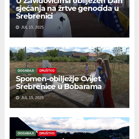
U Zavidovićima obilježen Dan
sjećanja na žrtve genocida u
Srebrenici
JUL 15, 2025
DOGAĐAJI
DRUŠTVO
Spomen-obilježje Cvijet
Srebrenice u Bobarama
JUL 15, 2025
DOGAĐAJI
DRUŠTVO