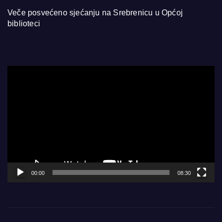
Veče posvećeno sjećanju na Srebrenicu u Općoj
biblioteci
Video
Player
00:00
08:30