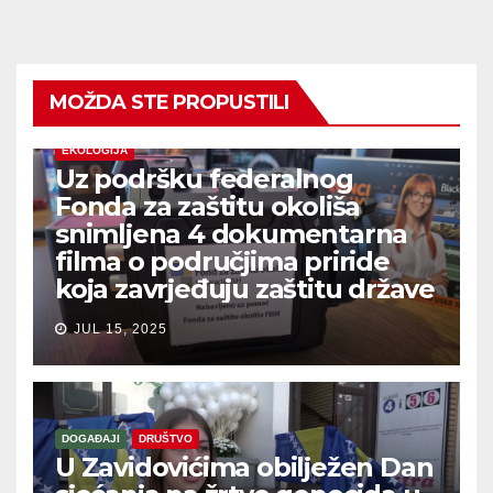
MOŽDA STE PROPUSTILI
EKOLOGIJA
Uz podršku federalnog
Fonda za zaštitu okoliša
snimljena 4 dokumentarna
filma o područjima priride
koja zavrjeđuju zaštitu države
JUL 15, 2025
DOGAĐAJI
DRUŠTVO
U Zavidovićima obilježen Dan