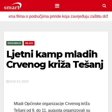
Skip
to
ilma o područjima priride koja zavrjeđuju zaštitu države
content
DOGAĐAJI
MLADI
Ljetni kamp mladih
Crvenog križa Tešanj
AUG 14, 2024
Mladi Općinske organizacije Crvenog križa
Tešanj od 9. do 11. augusta organizovali su