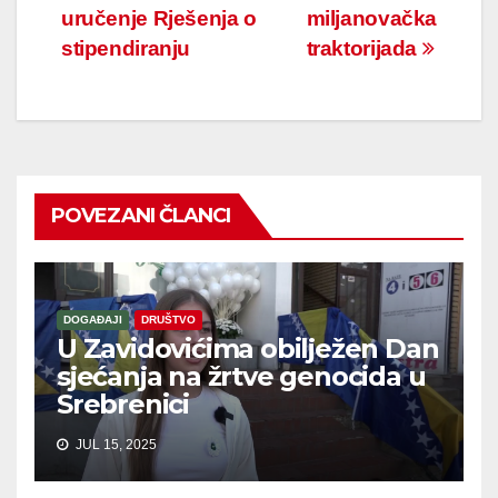
uručenje Rješenja o
miljanovačka
članaka
stipendiranju
traktorijada
POVEZANI ČLANCI
DOGAĐAJI
DRUŠTVO
U Zavidovićima obilježen Dan
sjećanja na žrtve genocida u
Srebrenici
JUL 15, 2025