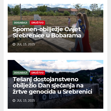
DOGAĐAJI
DRUŠTVO
Spomen-obilježje Cvijet
Srebrenice u Bobarama
JUL 15, 2025
DOGAĐAJI
DRUŠTVO
Tešanj dostojanstveno
obilježio Dan sjećanja na
žrtve genocida u Srebrenici
JUL 15, 2025