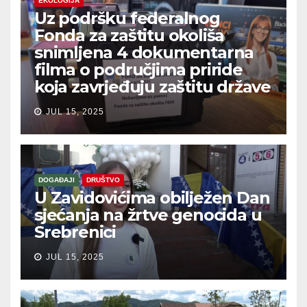
EKOLOGIJA
Uz podršku federalnog
Fonda za zaštitu okoliša
snimljena 4 dokumentarna
filma o područjima priride
koja zavrjeđuju zaštitu države
JUL 15, 2025
DOGAĐAJI
DRUŠTVO
U Zavidovićima obilježen Dan
sjećanja na žrtve genocida u
Srebrenici
JUL 15, 2025