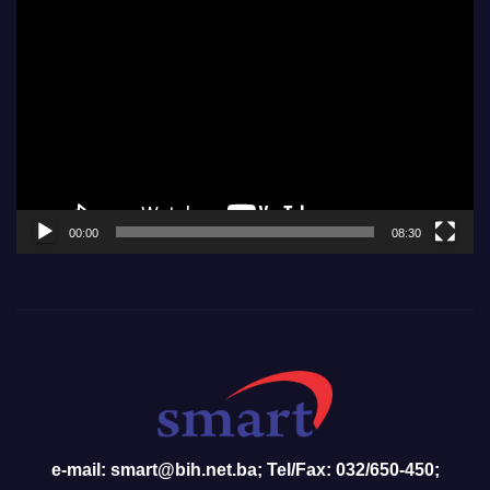
Video
Player
00:00
08:30
e-mail: smart@bih.net.ba; Tel/Fax: 032/650-450;