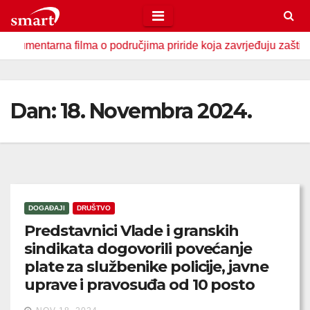
Skip
to
ntarna filma o područjima priride koja zavrjeđuju zaštitu drža
content
Dan:
18. Novembra 2024.
DOGAĐAJI
DRUŠTVO
Predstavnici Vlade i granskih
sindikata dogovorili povećanje
plate za službenike policije, javne
uprave i pravosuđa od 10 posto