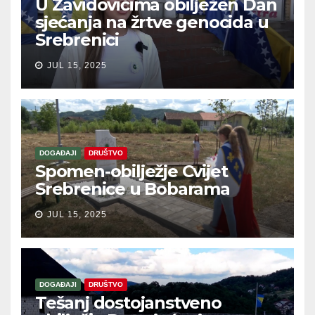
U Zavidovićima obilježen Dan
sjećanja na žrtve genocida u
Srebrenici
JUL 15, 2025
DOGAĐAJI
DRUŠTVO
Spomen-obilježje Cvijet
Srebrenice u Bobarama
JUL 15, 2025
DOGAĐAJI
DRUŠTVO
Tešanj dostojanstveno