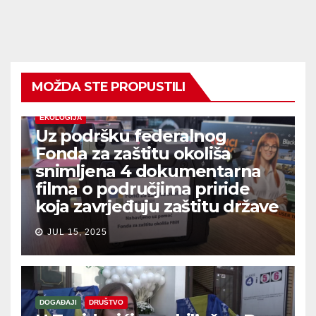
MOŽDA STE PROPUSTILI
EKOLOGIJA
Uz podršku federalnog
Fonda za zaštitu okoliša
snimljena 4 dokumentarna
filma o područjima priride
koja zavrjeđuju zaštitu države
JUL 15, 2025
DOGAĐAJI
DRUŠTVO