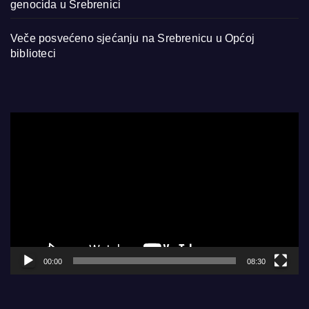
genocida u Srebrenici
Veče posvećeno sjećanju na Srebrenicu u Općoj
biblioteci
Video
Player
00:00
08:30