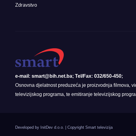
Zdravstvo
e-mail: smart@bih.net.ba; Tel/Fax: 032/650-450;
Osnovna djelatnost preduzeća je proizvodnja filmova, vi
televizijskog programa, te emitiranje televizijskog prog
Developed by InitDev d.o.o.
|
Copyright Smart televizija