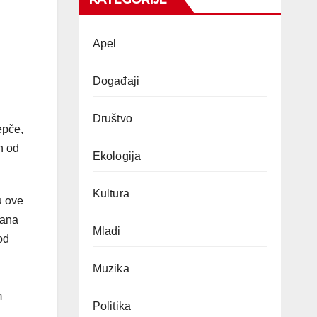
Apel
Događaji
Društvo
epče,
h od
Ekologija
Kultura
u ove
đana
Mladi
od
Muzika
m
Politika