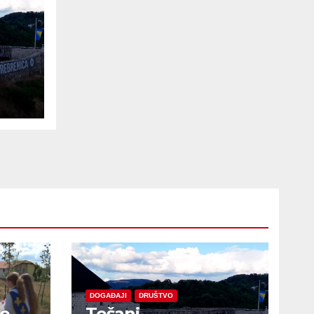
e
DOGAĐAJI
DRUŠTVO
je
Tešanj