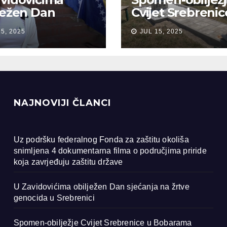
ježen Dan
Cvijet Srebrenic
anja na žrtve
Bobarama
15, 2025
JUL 15, 2025
ocida u
renici
NAJNOVIJI ČLANCI
Uz podršku federalnog Fonda za zaštitu okoliša
snimljena 4 dokumentarna filma o područjima priride
koja zavrjeđuju zaštitu države
U Zavidovićima obilježen Dan sjećanja na žrtve
genocida u Srebrenici
Spomen-obilježje Cvijet Srebrenice u Bobarama