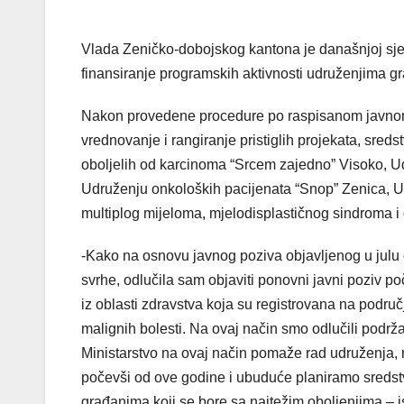
Vlada Zeničko-dobojskog kantona je današnjoj sjed
finansiranje programskih aktivnosti udruženjima gr
Nakon provedene procedure po raspisanom javnom p
vrednovanje i rangiranje pristiglih projekata, sr
oboljelih od karcinoma “Srcem zajedno” Visoko, Udr
Udruženju onkoloških pacijenata “Snop” Zenica, Ud
multiplog mijeloma, mjelodisplastičnog sindroma i dr
-Kako na osnovu javnog poziva objavljenog u julu 
svrhe, odlučila sam objaviti ponovni javni poziv 
iz oblasti zdravstva koja su registrovana na podru
malignih bolesti. Na ovaj način smo odlučili podrža
Ministarstvo na ovaj način pomaže rad udruženja,
počevši od ove godine i ubuduće planiramo sredst
građanima koji se bore sa najtežim oboljenjima – ist