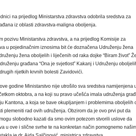
nici na prijedlog Ministarstva zdravstva odobrila sredstva za
ađana iz oblasti zdravstva-maligna oboljenja.
ozivu Ministarstva zdravstva, a na prijedlog Komisije za
edstva u pojedinačnim iznosima bit će doznačena Udruženju žena
uženju žena oboljelih i liječenih od raka dojke “Biram život” Ž
ruženju građana “Ona je svjetlost” Kakanj i Udruženju oboljeli
ugih rijetkih krvnih bolesti Zavidovići.
ove godine Ministarstvo nije utrošilo sva sredstva namijenjena 
početkom oktobra, a na koji su pravo učešća imala udruženja gra
čju Kantona, a koja se bave okupljanjem i problemima oboljelih 
ti plemeniti rad ovih udruženja. Obzirom da je ovo prvi put da
 mogu slobodno kazati da smo ovim potezom stvorili uslove da
va u ove i slične svrhe te na konkretan način pomognemo naši
akla je dr. Aida Salčinović, ministrica zdravstva.