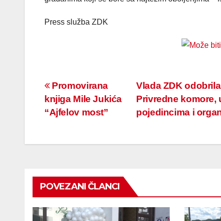
Press služba ZDK
Navigacija
Promovirana
Vlada ZDK odobrila
knjiga Mile Jukića
Privredne komore, 
članaka
“Ajfelov most”
pojedincima i orga
POVEZANI ČLANCI