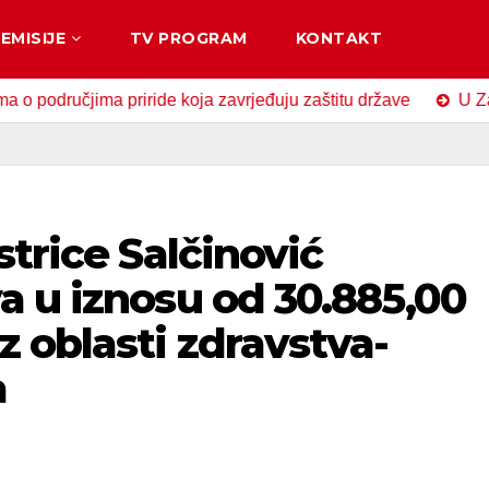
EMISIJE
TV PROGRAM
KONTAKT
učjima priride koja zavrjeđuju zaštitu države
U Zavidović
strice Salčinović
a u iznosu od 30.885,00
 oblasti zdravstva-
a