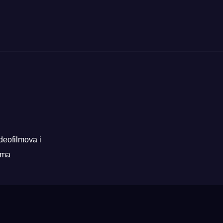
deofilmova i
rama