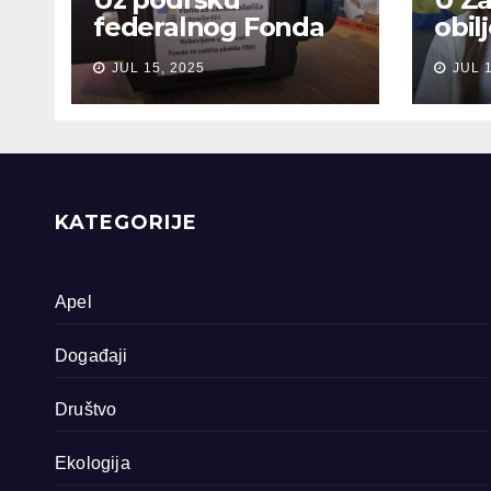
federalnog Fonda
obil
za zaštitu okoliša
sjeć
JUL 15, 2025
JUL 
snimljena 4
gen
dokumentarna
Sreb
filma o područjima
priride koja
zavrjeđuju zaštitu
države
KATEGORIJE
Apel
Događaji
Društvo
Ekologija