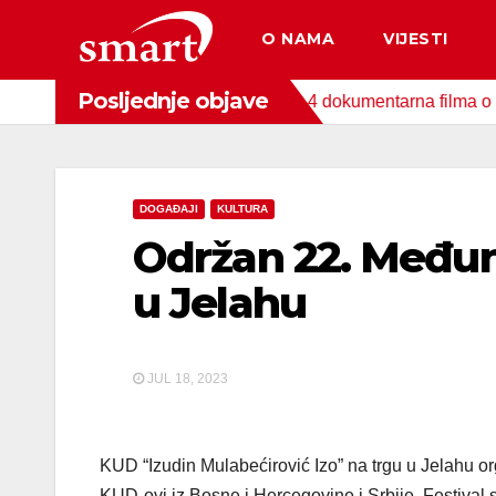
Skip
O NAMA
VIJESTI
to
content
Posljednje objave
a za zaštitu okoliša snimljena 4 dokumentarna filma o područjim
DOGAĐAJI
KULTURA
Održan 22. Međuna
u Jelahu
JUL 18, 2023
KUD “Izudin Mulabećirović Izo” na trgu u Jelahu or
KUD-ovi iz Bosne i Hercegovine i Srbije. Festival s