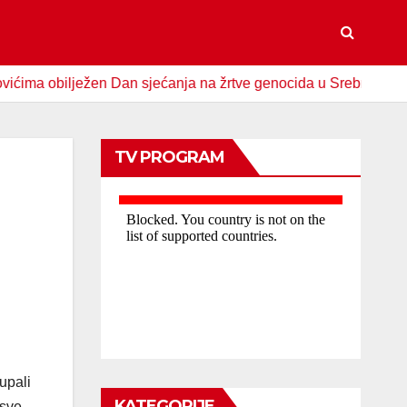
bilježen Dan sjećanja na žrtve genocida u Srebrenici
Spo
TV PROGRAM
upali
KATEGORIJE
 sve