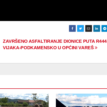
ZAVRŠENO ASFALTIRANJE DIONICE PUTA R444
VIJAKA-PODKAMENSKO U OPĆINI VAREŠ