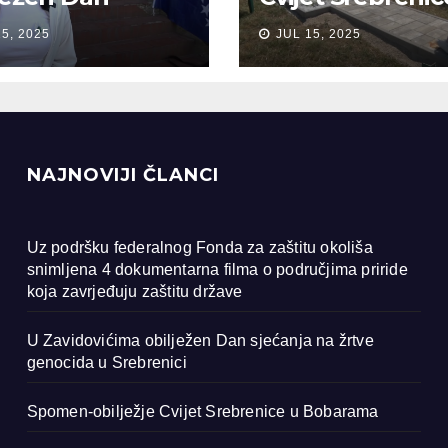
anja na žrtve
Bobarama
15, 2025
JUL 15, 2025
ocida u
renici
NAJNOVIJI ČLANCI
Uz podršku federalnog Fonda za zaštitu okoliša
snimljena 4 dokumentarna filma o područjima priride
koja zavrjeđuju zaštitu države
U Zavidovićima obilježen Dan sjećanja na žrtve
genocida u Srebrenici
Spomen-obilježje Cvijet Srebrenice u Bobarama