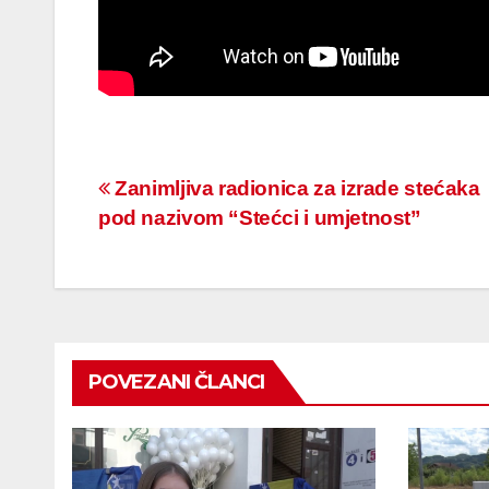
Navigacija
Zanimljiva radionica za izrade stećaka
pod nazivom “Stećci i umjetnost”
članaka
POVEZANI ČLANCI