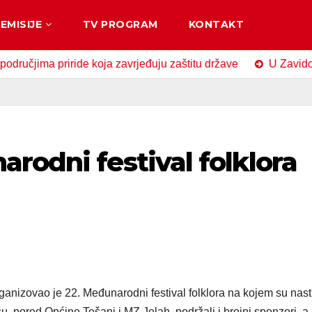
EMISIJE
TV PROGRAM
KONTAKT
a priride koja zavrjeđuju zaštitu države
U Zavidovićima o
rodni festival folklora
ganizovao je 22. Međunarodni festival folklora na kojem su nast
u, pored Općine Tešanj i MZ Jelah, podržali i brojni sponzori, a