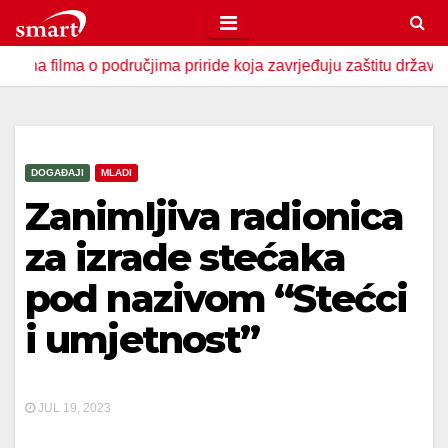
Skip
to
ma o područjima priride koja zavrjeđuju zaštitu države
U 
content
DOGAĐAJI
MLADI
Zanimljiva radionica
za izrade stećaka
pod nazivom “Stećci
i umjetnost”
JUL 19, 2023