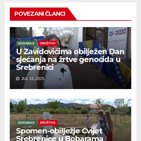
POVEZANI ČLANCI
DOGAĐAJI
DRUŠTVO
U Zavidovićima obilježen Dan
sjećanja na žrtve genocida u
Srebrenici
JUL 15, 2025
DOGAĐAJI
DRUŠTVO
Spomen-obilježje Cvijet
Srebrenice u Bobarama