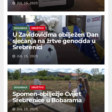
JUL 15, 2025
DOGAĐAJI
DRUŠTVO
U Zavidovićima obilježen Dan
sjećanja na žrtve genocida u
Srebrenici
JUL 15, 2025
DOGAĐAJI
DRUŠTVO
Spomen-obilježje Cvijet
Srebrenice u Bobarama
JUL 15, 2025